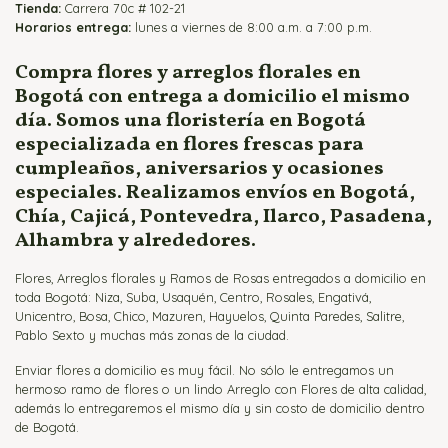
Tienda:
Flores Fúnebres
Carrera 70c # 102-21
Horarios entrega:
lunes a viernes de 8:00 a.m. a 7:00 p.m.
Flores para Matrimonio
Flores para Nacimientos
Compra flores y arreglos florales en
Bogotá con entrega a domicilio el mismo
Ramos para Aniversario
día. Somos una floristería en Bogotá
especializada en flores frescas para
cumpleaños, aniversarios y ocasiones
especiales. Realizamos envíos en Bogotá,
Chía, Cajicá, Pontevedra, Ilarco, Pasadena,
Alhambra y alrededores.
Flores, Arreglos florales y Ramos de Rosas entregados a domicilio en
toda Bogotá: Niza, Suba, Usaquén, Centro, Rosales, Engativá,
Unicentro, Bosa, Chico, Mazuren, Hayuelos, Quinta Paredes, Salitre,
Pablo Sexto y muchas más zonas de la ciudad.
Enviar flores a domicilio es muy fácil. No sólo le entregamos un
hermoso ramo de flores o un lindo Arreglo con Flores de alta calidad,
además lo entregaremos el mismo día y sin costo de domicilio dentro
de Bogotá.