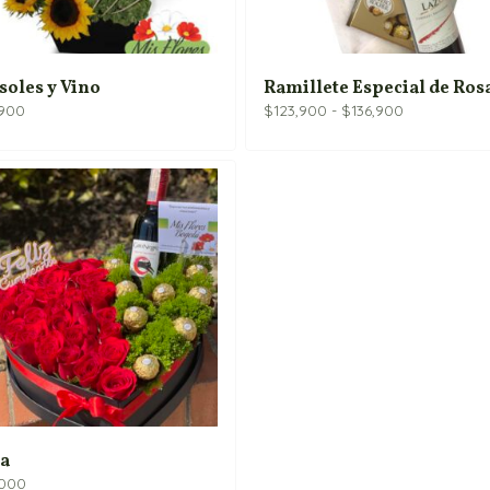
soles y Vino
Ramillete Especial de Ros
Rango
,900
$
123,900
-
$
136,900
de
precios:
desde
$123,900
hasta
$136,900
a
,000