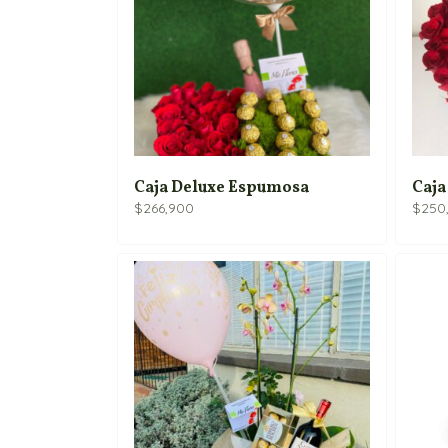
Caja Deluxe Espumosa
Caja
$
266,900
$
250