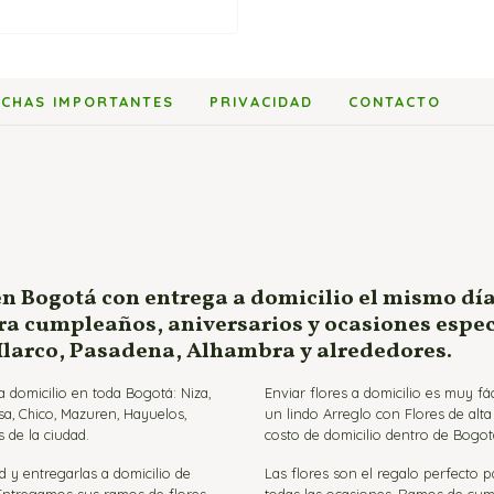
ECHAS IMPORTANTES
PRIVACIDAD
CONTACTO
en Bogotá con entrega a domicilio el mismo día
ara cumpleaños, aniversarios y ocasiones espe
 Ilarco, Pasadena, Alhambra y alrededores.
 domicilio en toda Bogotá: Niza,
Enviar flores a domicilio es muy f
sa, Chico, Mazuren, Hayuelos,
un lindo Arreglo con Flores de alt
 de la ciudad.
costo de domicilio dentro de Bogot
d y entregarlas a domicilio de
Las flores son el regalo perfecto 
 Entregamos sus ramos de flores,
todas las ocasiones, Ramos de cumpl