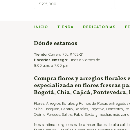
$
215,000
INICIO
TIENDA
DEDICATORIAS
F
Dónde estamos
Tienda:
Carrera 70c # 102-21
Horarios entrega:
lunes a viernes de
8:00 a.m. a 7:00 p.m.
Compra flores y arreglos florales 
especializada en flores frescas p
Bogotá, Chía, Cajicá, Pontevedra,
Flores, Arreglos florales y Ramos de Rosas entregados a
Suba, Usaquén, Centro, Rosales, Engativá, Unicentro, Bo
Quinta Paredes, Salitre, Pablo Sexto y muchas más zonas
Nos sentimos orgullosos de ofrecer flores de alta calida
forma rápida y confiable para todos nuestros clientes.