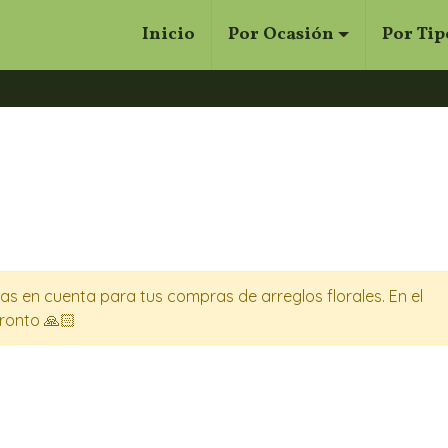
Inicio
Por Ocasión
Por Tip
Cerrar
Buscar
s en cuenta para tus compras de arreglos florales. En el
ronto 🙏🏻