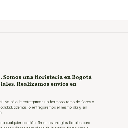
. Somos una floristería en Bogotá
ciales. Realizamos envíos en
ácil. No sólo le entregamos un hermoso ramo de flores o
a calidad, además lo entregaremos el mismo día y sin
á.
para cualquier ocasión. Tenemos arreglos florales para
eaños, flores para el Día de la Madre, flores para el