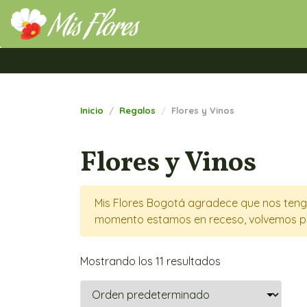
Mis Flores Bogotá.com
Inicio
Regalos
Flores y Vinos
Flores y Vinos
Mis Flores Bogotá agradece que nos tenga
momento estamos en receso, volvemos p
Mostrando los 11 resultados