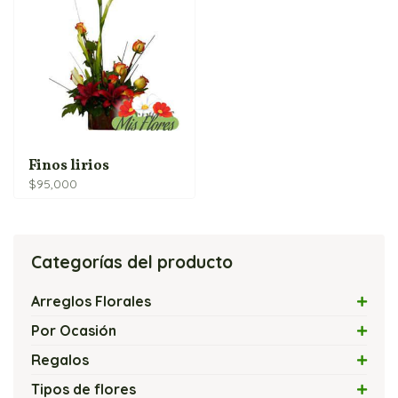
Finos lirios
$
95,000
Categorías del producto
Arreglos Florales
Arreglos con Flores Exóticas
Por Ocasión
Arreglos Florales con Velas
Amor
Regalos
Arreglos Florales Modernos
Amor y Amistad
Flores y Chocolates
Tipos de flores