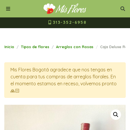
Mis Flores Bogot
Cerrar
Bus
Buscar
Menú
313-352-6958
Inicio
Tipos de flores
Arreglos con Rosas
Caja Deluxe Ro
Mis Flores Bogotá agradece que nos tengas en
cuenta para tus compras de arreglos florales. En
el momento estamos en receso, volvemos pronto
🙏🏻