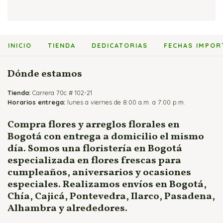
Bouquets y Ramos de Rosas
Arreglos Florales Económicos
Flores y Globos
Arreglos con Cartuchos
Cajas de Rosas
Arreglos Florales para Cumpleaños
Flores y Peluches
Arreglos con Girasoles
Flores y Fruteros
Arreglos Florales para Enamorados
Flores y Vinos
Arreglos con Heliconias
INICIO
TIENDA
DEDICATORIAS
FECHAS IMPOR
Jarrones y Floreros de Rosas
Arreglos Florales para Mamá
Arreglos con Lirios
Arreglos para Eventos
Arreglos con Orquídeas
Dónde estamos
Arreglos para Hombres
Arreglos con Rosas
Tienda:
Flores Fúnebres
Carrera 70c # 102-21
Horarios entrega:
lunes a viernes de 8:00 a.m. a 7:00 p.m.
Flores para Matrimonio
Flores para Nacimientos
Compra flores y arreglos florales en
Bogotá con entrega a domicilio el mismo
Ramos para Aniversario
día. Somos una floristería en Bogotá
especializada en flores frescas para
cumpleaños, aniversarios y ocasiones
especiales. Realizamos envíos en Bogotá,
Chía, Cajicá, Pontevedra, Ilarco, Pasadena,
Alhambra y alrededores.