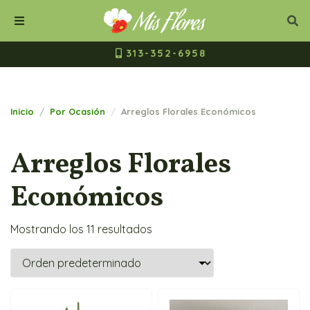
Mis Flores Bogot
Cerrar
Bus
Buscar
Menú
313-352-6958
Inicio
Por Ocasión
Arreglos Florales Económicos
Arreglos Florales
Económicos
Mostrando los 11 resultados