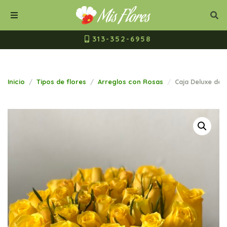
Mis Flores Bogot
Cerrar
Bus
Buscar
Menú
313-352-6958
Inicio
Tipos de flores
Arreglos con Rosas
Caja Deluxe de 