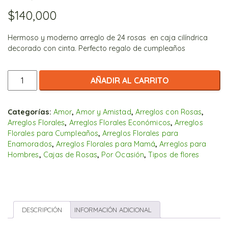
$
140,000
Hermoso y moderno arreglo de 24 rosas en caja cilíndrica
decorado con cinta. Perfecto regalo de cumpleaños
Caja
AÑADIR AL CARRITO
Deluxe
de
rosas
Categorías:
Amor
,
Amor y Amistad
,
Arreglos con Rosas
,
Arreglos Florales
,
Arreglos Florales Económicos
,
Arreglos
cantidad
Florales para Cumpleaños
,
Arreglos Florales para
Enamorados
,
Arreglos Florales para Mamá
,
Arreglos para
Hombres
,
Cajas de Rosas
,
Por Ocasión
,
Tipos de flores
DESCRIPCIÓN
INFORMACIÓN ADICIONAL