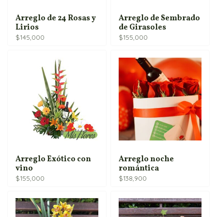
Arreglo de 24 Rosas y
Arreglo de Sembrado
Lirios
de Girasoles
$
145,000
$
155,000
Arreglo Exótico con
Arreglo noche
vino
romántica
$
155,000
$
138,900