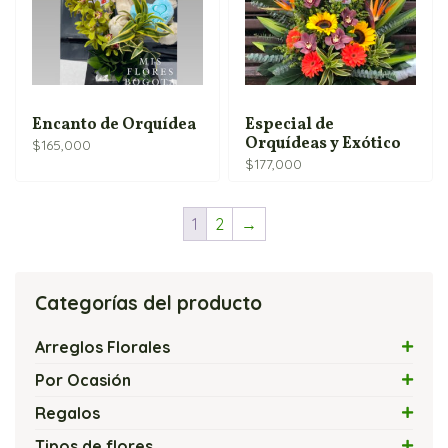
Encanto de Orquídea
Especial de
Orquídeas y Exótico
$
165,000
$
177,000
1
2
→
Categorías del producto
Arreglos Florales
Arreglos con Flores Exóticas
Por Ocasión
Arreglos Florales con Velas
Amor
Regalos
Arreglos Florales Modernos
Amor y Amistad
Flores y Chocolates
Tipos de flores