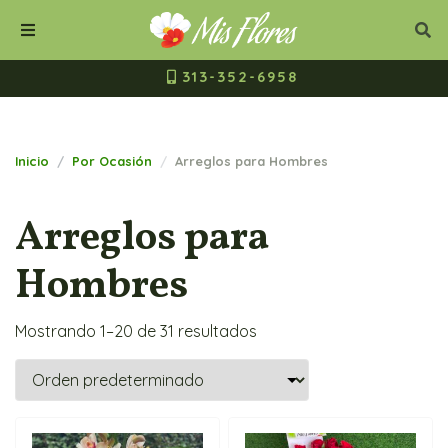
Mis Flores Bogot
Cerrar
Bus
Buscar
Menú
313-352-6958
Inicio
Por Ocasión
Arreglos para Hombres
Arreglos para
Hombres
Mostrando 1–20 de 31 resultados