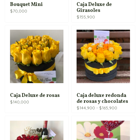
Bouquet Mini
Caja Deluxe de
Girasoles
$
70,000
$
155,900
Caja Deluxe de rosas
Caja deluxe redonda
de rosas y chocolates
$
140,000
Rango
$
144,900
-
$
165,900
de
precios:
desde
$144,900
hasta