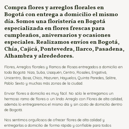
Flores para Nacimientos
Compra flores y arreglos florales en
Bogotá con entrega a domicilio el mismo
Ramos para Aniversario
día. Somos una floristería en Bogotá
especializada en flores frescas para
cumpleaños, aniversarios y ocasiones
especiales. Realizamos envíos en Bogotá,
Chía, Cajicá, Pontevedra, Ilarco, Pasadena,
Alhambra y alrededores.
Flores, Arreglos florales y Ramos de Rosas entregados a domicilio en
toda Bogotá: Niza, Suba, Usaquén, Centro, Rosales, Engativá,
Unicentro, Bosa, Chico, Mazuren, Hayuelos, Quinta Paredes, Salitre,
Pablo Sexto y muchas más zonas de la ciudad.
Enviar flores a domicilio es muy fácil. No sólo le entregamos un
hermoso ramo de flores o un lindo Arreglo con Flores de alta calidad,
además lo entregaremos el mismo día y sin costo de domicilio dentro
de Bogotá.
Nos sentimos orgullosos de ofrecer flores de alta calidad y
entregarlas a domicilio de forma rápida y confiable para todos