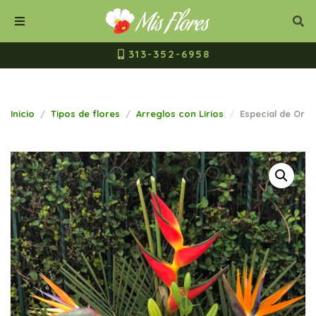
Mis Flores Bogot
Cerrar
Bus
Buscar
Menú
313-352-6958
Inicio
Tipos de flores
Arreglos con Lirios
Especial de Orqu