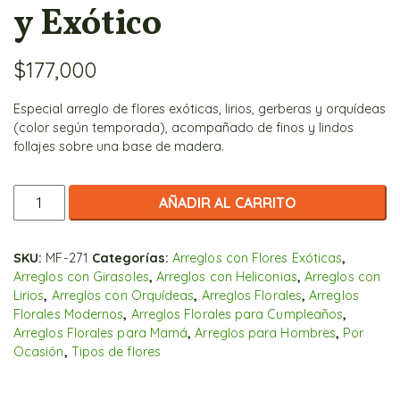
y Exótico
$
177,000
Especial arreglo de flores exóticas, lirios, gerberas y orquídeas
(color según temporada), acompañado de finos y lindos
follajes sobre una base de madera.
Especial
AÑADIR AL CARRITO
de
Orquídeas
y
SKU:
MF-271
Categorías:
Arreglos con Flores Exóticas
,
Arreglos con Girasoles
,
Arreglos con Heliconias
,
Arreglos con
Exótico
Lirios
,
Arreglos con Orquídeas
,
Arreglos Florales
,
Arreglos
cantidad
Florales Modernos
,
Arreglos Florales para Cumpleaños
,
Arreglos Florales para Mamá
,
Arreglos para Hombres
,
Por
Ocasión
,
Tipos de flores