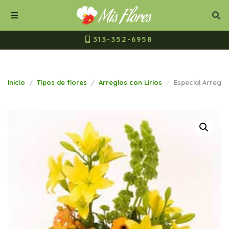
Mis Flores Bogot
Cerrar
Bus
Buscar
Menú
313-352-6958
Inicio
Tipos de flores
Arreglos con Lirios
Especial Arreglo