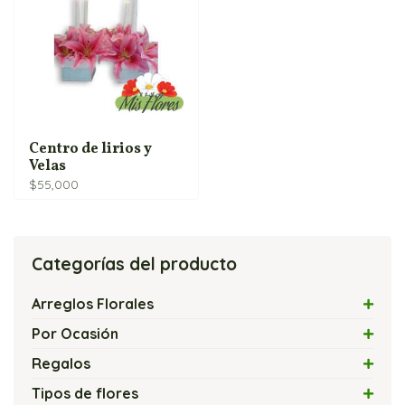
Centro de lirios y
Velas
$
55,000
Categorías del producto
Arreglos Florales
Arreglos con Flores Exóticas
Por Ocasión
Arreglos Florales con Velas
Amor
Regalos
Arreglos Florales Modernos
Amor y Amistad
Flores y Chocolates
Tipos de flores