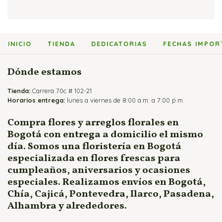
Bouquets y Ramos de Rosas
Arreglos Florales Económicos
Flores y Globos
Arreglos con Cartuchos
Cajas de Rosas
Arreglos Florales para Cumpleaños
Flores y Peluches
Arreglos con Girasoles
Flores y Fruteros
Arreglos Florales para Enamorados
Flores y Vinos
Arreglos con Heliconias
INICIO
TIENDA
DEDICATORIAS
FECHAS IMPOR
Jarrones y Floreros de Rosas
Arreglos Florales para Mamá
Arreglos con Lirios
Arreglos para Eventos
Arreglos con Orquídeas
Dónde estamos
Arreglos para Hombres
Arreglos con Rosas
Tienda:
Flores Fúnebres
Carrera 70c # 102-21
Horarios entrega:
lunes a viernes de 8:00 a.m. a 7:00 p.m.
Flores para Matrimonio
Flores para Nacimientos
Compra flores y arreglos florales en
Bogotá con entrega a domicilio el mismo
Ramos para Aniversario
día. Somos una floristería en Bogotá
especializada en flores frescas para
cumpleaños, aniversarios y ocasiones
especiales. Realizamos envíos en Bogotá,
Chía, Cajicá, Pontevedra, Ilarco, Pasadena,
Alhambra y alrededores.