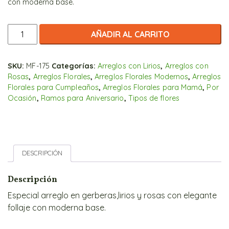
con moderna base.
Especial
AÑADIR AL CARRITO
Arreglo
en
Garberas.
SKU:
MF-175
Categorías:
Arreglos con Lirios
,
Arreglos con
Rosas
,
Arreglos Florales
,
Arreglos Florales Modernos
,
Arreglos
cantidad
Florales para Cumpleaños
,
Arreglos Florales para Mamá
,
Por
Ocasión
,
Ramos para Aniversario
,
Tipos de flores
DESCRIPCIÓN
Descripción
Especial arreglo en gerberas,lirios y rosas con elegante
follaje con moderna base.