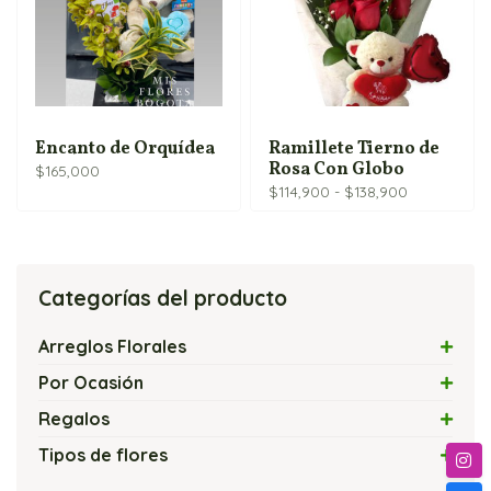
Encanto de Orquídea
Ramillete Tierno de
Rosa Con Globo
$
165,000
Rango
$
114,900
-
$
138,900
de
precios:
desde
$114,900
Categorías del producto
hasta
$138,900
Arreglos Florales
Arreglos con Flores Exóticas
Por Ocasión
Arreglos Florales con Velas
Amor
Regalos
Arreglos Florales Modernos
Amor y Amistad
Flores y Chocolates
Tipos de flores
Bouquets y Ramos de Rosas
Arreglos Florales Económicos
Flores y Globos
Arreglos con Cartuchos