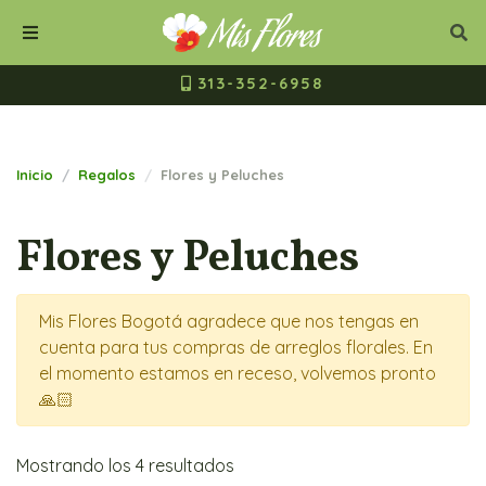
Mis Flores Bogot
Cerrar
Bus
Buscar
Menú
313-352-6958
Inicio
Regalos
Flores y Peluches
Flores y Peluches
Mis Flores Bogotá agradece que nos tengas en
cuenta para tus compras de arreglos florales. En
el momento estamos en receso, volvemos pronto
🙏🏻
Mostrando los 4 resultados