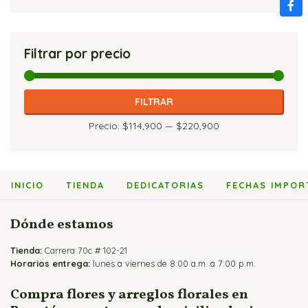
Cajas de Rosas
Arreglos Florales para Cumpleaños
Flores y Peluches
Arreglos con Girasoles
Flores y Fruteros
Arreglos Florales para Enamorados
Flores y Vinos
Arreglos con Heliconias
Jarrones y Floreros de Rosas
Filtrar por precio
Arreglos Florales para Mamá
Arreglos con Lirios
Arreglos para Eventos
Arreglos con Orquídeas
Arreglos para Hombres
Arreglos con Rosas
Precio
Precio
FILTRAR
Flores Fúnebres
mínimo
máximo
Precio:
$114,900
—
$220,900
Flores para Matrimonio
Flores para Nacimientos
Ramos para Aniversario
INICIO
TIENDA
DEDICATORIAS
FECHAS IMPOR
Dónde estamos
Tienda:
Carrera 70c # 102-21
Horarios entrega:
lunes a viernes de 8:00 a.m. a 7:00 p.m.
Compra flores y arreglos florales en