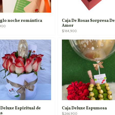
glo noche romántica
Caja De Rosas Sorpresa De
Amor
,900
$
164,900
 Deluxe Espiritual de
Caja Deluxe Espumosa
as
$
266,900