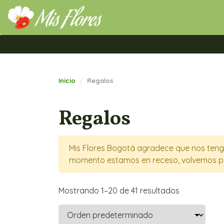
Mis Flores Bogotá.com
Inicio
Regalos
Regalos
Mis Flores Bogotá agradece que nos tenga
momento estamos en receso, volvemos p
Mostrando 1–20 de 41 resultados