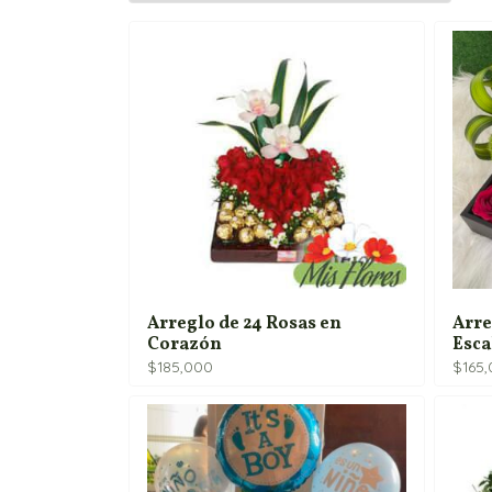
Arreglo de 24 Rosas en
Arre
Corazón
Esca
$
185,000
$
165