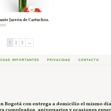
ante Jarrón de Cartuchos.
,000
1
2
3
→
ECHAS IMPORTANTES
PRIVACIDAD
CONTACTO
en Bogotá con entrega a domicilio el mismo día
ara cumpleaños, aniversarios y ocasiones espe