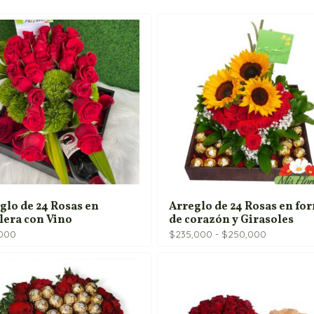
glo de 24 Rosas en
Arreglo de 24 Rosas en fo
lera con Vino
de corazón y Girasoles
Rango
,000
$
235,000
-
$
250,000
de
precios:
desde
$235,000
hasta