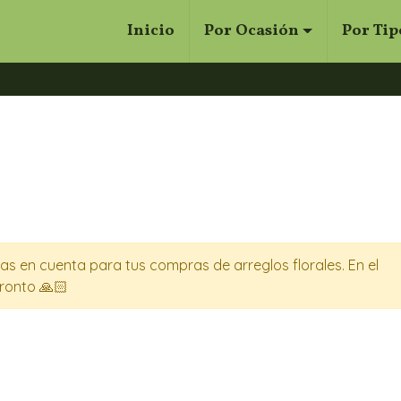
Inicio
Por Ocasión
Por Tip
Cerrar
Buscar
s en cuenta para tus compras de arreglos florales. En el
ronto 🙏🏻