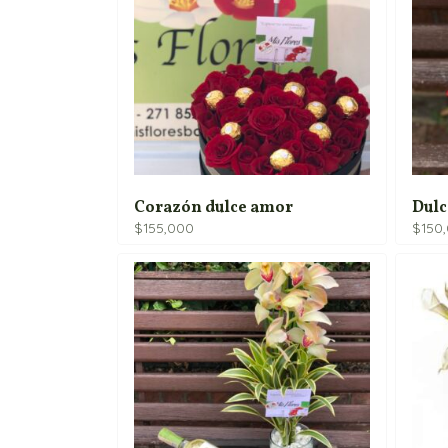
hasta
$165,900
Corazón dulce amor
Dulc
$
155,000
$
150