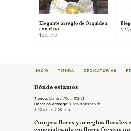
Elegante arreglo de Orquidea
Eleg
con vino
$
130
$
235,900
INICIO
TIENDA
DEDICATORIAS
F
Dónde estamos
Tienda:
Carrera 70c # 102-21
Horarios entrega:
lunes a viernes de
8:00 a.m. a 7:00 p.m.
Compra flores y arreglos florales 
especializada en flores frescas p