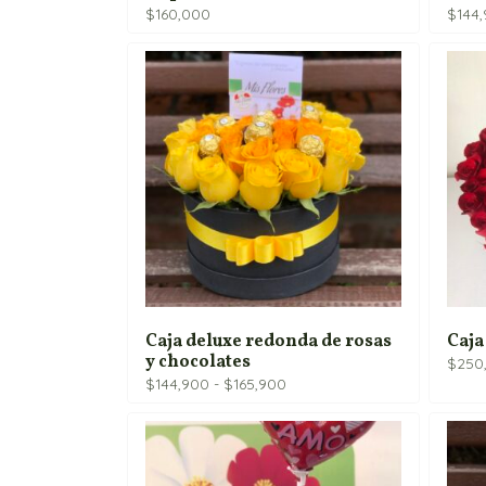
$
160,000
$
144
Caja deluxe redonda de rosas
Caja
y chocolates
$
250
Rango
$
144,900
-
$
165,900
de
precios:
desde
$144,900