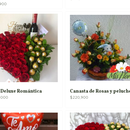
,900
 Deluxe Romántica
Canasta de Rosas y peluch
,000
$
220,900