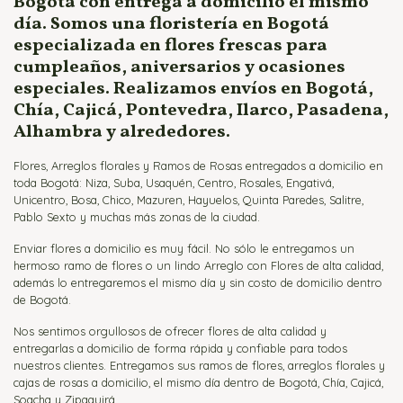
Bogotá con entrega a domicilio el mismo
Ramos para Aniversario
día. Somos una floristería en Bogotá
especializada en flores frescas para
cumpleaños, aniversarios y ocasiones
especiales. Realizamos envíos en Bogotá,
Chía, Cajicá, Pontevedra, Ilarco, Pasadena,
Alhambra y alrededores.
Flores, Arreglos florales y Ramos de Rosas entregados a domicilio en
toda Bogotá: Niza, Suba, Usaquén, Centro, Rosales, Engativá,
Unicentro, Bosa, Chico, Mazuren, Hayuelos, Quinta Paredes, Salitre,
Pablo Sexto y muchas más zonas de la ciudad.
Enviar flores a domicilio es muy fácil. No sólo le entregamos un
hermoso ramo de flores o un lindo Arreglo con Flores de alta calidad,
además lo entregaremos el mismo día y sin costo de domicilio dentro
de Bogotá.
Nos sentimos orgullosos de ofrecer flores de alta calidad y
entregarlas a domicilio de forma rápida y confiable para todos
nuestros clientes. Entregamos sus ramos de flores, arreglos florales y
cajas de rosas a domicilio, el mismo día dentro de Bogotá, Chía, Cajicá,
Soacha y Zipaquirá.