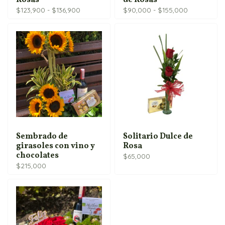
Rosas
de Rosas
Rango
Rango
$
123,900
-
$
136,900
$
90,000
-
$
155,000
de
de
precios:
precios:
desde
desde
$123,900
$90,000
hasta
hasta
$136,900
$155,000
Sembrado de
Solitario Dulce de
girasoles con vino y
Rosa
chocolates
$
65,000
$
215,000