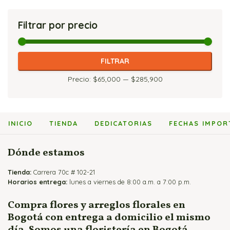
Flores y Fruteros
Arreglos Florales para Enamorados
Flores y Vinos
Arreglos con Heliconias
Jarrones y Floreros de Rosas
Filtrar por precio
Arreglos Florales para Mamá
Arreglos con Lirios
Arreglos para Eventos
Arreglos con Orquídeas
Arreglos para Hombres
Arreglos con Rosas
Precio
Precio
FILTRAR
Flores Fúnebres
mínimo
máximo
Precio:
$65,000
—
$285,900
Flores para Matrimonio
Flores para Nacimientos
Ramos para Aniversario
INICIO
TIENDA
DEDICATORIAS
FECHAS IMPOR
Dónde estamos
Tienda:
Carrera 70c # 102-21
Horarios entrega:
lunes a viernes de 8:00 a.m. a 7:00 p.m.
Compra flores y arreglos florales en
Bogotá con entrega a domicilio el mismo
día. Somos una floristería en Bogotá