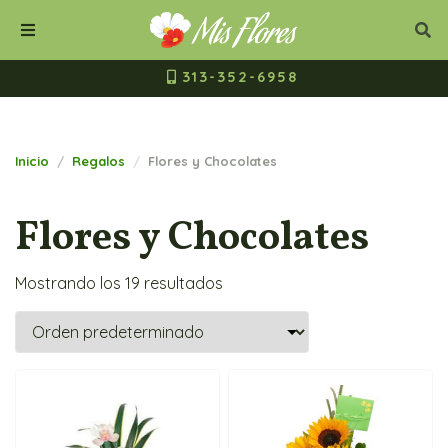
Mis Flores Bogot
Cerrar
Bus
Buscar
Menú
313-352-6958
Inicio
Regalos
Flores y Chocolates
Flores y Chocolates
Mostrando los 19 resultados