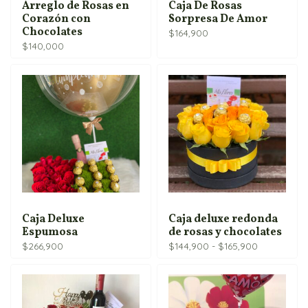
Arreglo de Rosas en
Caja De Rosas
Corazón con
Sorpresa De Amor
Chocolates
$
164,900
$
140,000
Caja Deluxe
Caja deluxe redonda
Espumosa
de rosas y chocolates
Rango
$
266,900
$
144,900
-
$
165,900
de
precios:
desde
$144,900