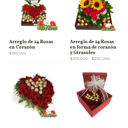
Arreglo de 24 Rosas
Arreglo de 24 Rosas
en Corazón
en forma de corazón
y Girasoles
$
185,000
Rango
$
235,000
-
$
250,000
de
precios:
desde
$235,000
hasta
$250,000