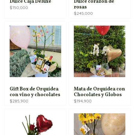
Dulce Caja Deluxe
Dulce corazón de
rosas
$
150,000
$
245,000
Gift Box de Orquídea
Mata de Orquídea con
con vino y chocolates
Chocolates y Globos
$
285,900
$
194,900