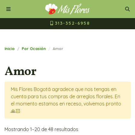
Mis Flores Bogot
Cerrar
Bus
Buscar
Menú
313-352-6958
Inicio
Por Ocasión
Amor
Amor
Mis Flores Bogotá agradece que nos tengas en
cuenta para tus compras de arreglos florales. En
el momento estamos en receso, volvemos pronto
🙏🏻
Mostrando 1–20 de 48 resultados