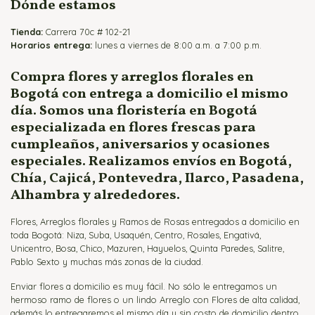
Dónde estamos
Tienda:
Carrera 70c # 102-21
Horarios entrega:
lunes a viernes de 8:00 a.m. a 7:00 p.m.
Compra flores y arreglos florales en
Bogotá con entrega a domicilio el mismo
día. Somos una floristería en Bogotá
especializada en flores frescas para
cumpleaños, aniversarios y ocasiones
especiales. Realizamos envíos en Bogotá,
Chía, Cajicá, Pontevedra, Ilarco, Pasadena,
Alhambra y alrededores.
Flores, Arreglos florales y Ramos de Rosas entregados a domicilio en
toda Bogotá: Niza, Suba, Usaquén, Centro, Rosales, Engativá,
Unicentro, Bosa, Chico, Mazuren, Hayuelos, Quinta Paredes, Salitre,
Pablo Sexto y muchas más zonas de la ciudad.
Enviar flores a domicilio es muy fácil. No sólo le entregamos un
hermoso ramo de flores o un lindo Arreglo con Flores de alta calidad,
además lo entregaremos el mismo día y sin costo de domicilio dentro