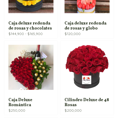
Caja deluxe redonda
Caja deluxe redonda
de rosas y chocolates
de rosas y globo
Rango
$
144,900
-
$
165,900
$
120,000
de
precios:
desde
$144,900
hasta
$165,900
Caja Deluxe
Cilindro Deluxe de 48
Romántica
Rosas
$
250,000
$
200,000