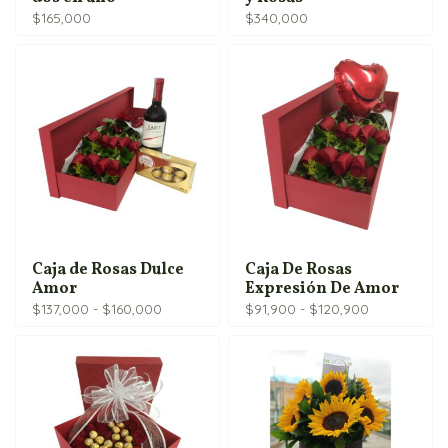
$
165,000
$
340,000
Caja de Rosas Dulce
Caja De Rosas
Amor
Expresión De Amor
Rango
Rango
$
137,000
-
$
160,000
$
91,900
-
$
120,900
de
de
precios:
precios:
desde
desde
$137,000
$91,900
hasta
hasta
$160,000
$120,900