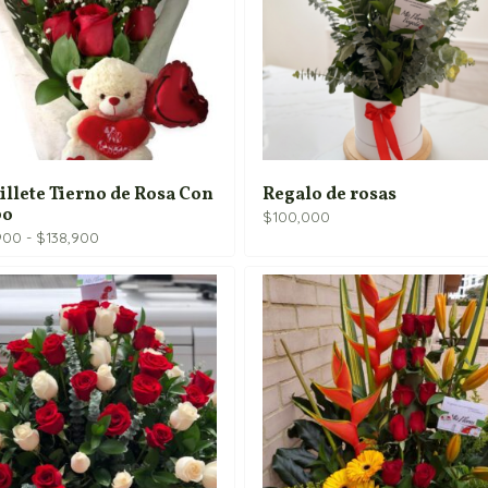
llete Tierno de Rosa Con
Regalo de rosas
bo
$
100,000
Rango
900
-
$
138,900
de
precios:
desde
$114,900
hasta
$138,900