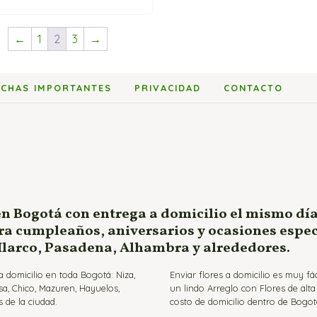
←
1
2
3
→
ECHAS IMPORTANTES
PRIVACIDAD
CONTACTO
en Bogotá con entrega a domicilio el mismo día
ara cumpleaños, aniversarios y ocasiones espe
 Ilarco, Pasadena, Alhambra y alrededores.
 domicilio en toda Bogotá: Niza,
Enviar flores a domicilio es muy f
sa, Chico, Mazuren, Hayuelos,
un lindo Arreglo con Flores de alt
 de la ciudad.
costo de domicilio dentro de Bogot