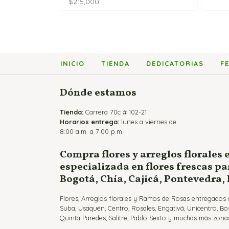
$
215,000
INICIO
TIENDA
DEDICATORIAS
F
Dónde estamos
Tienda:
Carrera 70c # 102-21
Horarios entrega:
lunes a viernes de
8:00 a.m. a 7:00 p.m.
Compra flores y arreglos florales 
especializada en flores frescas p
Bogotá, Chía, Cajicá, Pontevedra,
Flores, Arreglos florales y Ramos de Rosas entregados a
Suba, Usaquén, Centro, Rosales, Engativá, Unicentro, Bo
Quinta Paredes, Salitre, Pablo Sexto y muchas más zonas