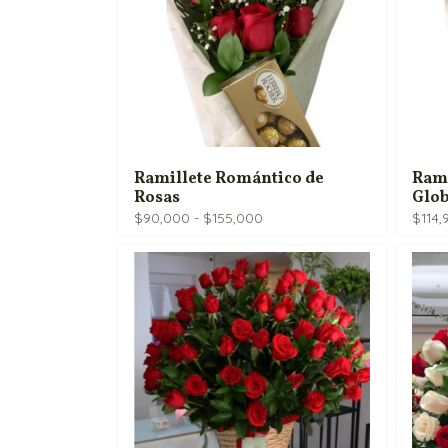
Ramillete Romántico de
Rami
Rosas
Glo
Rango
$
90,000
-
$
155,000
$
114,
de
precios:
desde
$90,000
hasta
$155,000