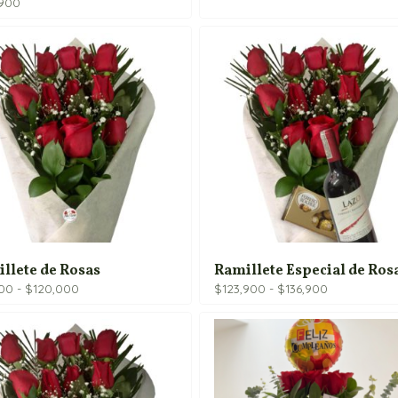
,900
llete de Rosas
Ramillete Especial de Ros
Rango
Rango
900
-
$
120,000
$
123,900
-
$
136,900
de
de
precios:
precios:
desde
desde
$67,900
$123,900
hasta
hasta
$120,000
$136,900