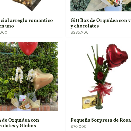
cial arreglo romántico
Gift Box de Orquídea con 
en uno
y chocolates
,000
$
285,900
 de Orquídea con
Pequeña Sorpresa de Rosa
olates y Globos
$
70,000