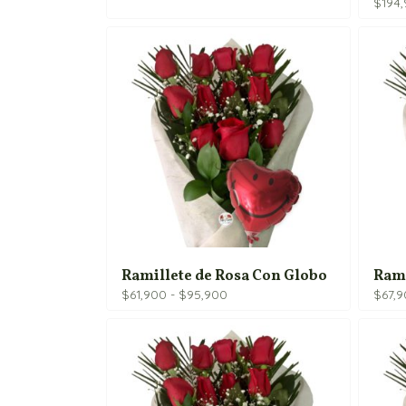
$
194
Ramillete de Rosa Con Globo
Rami
Rango
$
61,900
-
$
95,900
$
67,
de
precios:
desde
$61,900
hasta
$95,900