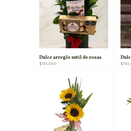
Dulce arreglo sutíl de rosas
Dulc
$
135,000
$
150