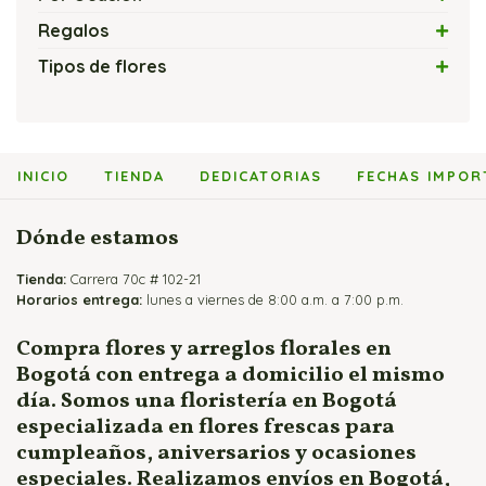
Arreglos Florales con Velas
Amor
Regalos
Arreglos Florales Modernos
Amor y Amistad
Flores y Chocolates
Tipos de flores
Bouquets y Ramos de Rosas
Arreglos Florales Económicos
Flores y Globos
Arreglos con Cartuchos
Cajas de Rosas
Arreglos Florales para Cumpleaños
Flores y Peluches
Arreglos con Girasoles
Flores y Fruteros
Arreglos Florales para Enamorados
Flores y Vinos
Arreglos con Heliconias
INICIO
TIENDA
DEDICATORIAS
FECHAS IMPOR
Jarrones y Floreros de Rosas
Arreglos Florales para Mamá
Arreglos con Lirios
Arreglos para Eventos
Arreglos con Orquídeas
Dónde estamos
Arreglos para Hombres
Arreglos con Rosas
Tienda:
Flores Fúnebres
Carrera 70c # 102-21
Horarios entrega:
lunes a viernes de 8:00 a.m. a 7:00 p.m.
Flores para Matrimonio
Flores para Nacimientos
Compra flores y arreglos florales en
Bogotá con entrega a domicilio el mismo
Ramos para Aniversario
día. Somos una floristería en Bogotá
especializada en flores frescas para
cumpleaños, aniversarios y ocasiones
especiales. Realizamos envíos en Bogotá,