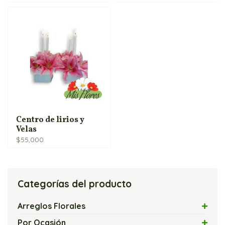
Centro de lirios y
Velas
$
55,000
Categorías del producto
Arreglos Florales
Arreglos con Flores Exóticas
Por Ocasión