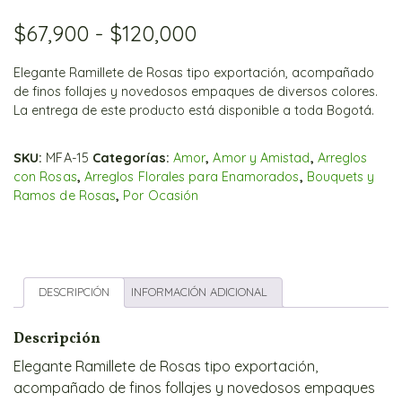
Rango
$
67,900
-
$
120,000
de
Elegante Ramillete de Rosas tipo exportación, acompañado
de finos follajes y novedosos empaques de diversos colores.
precios:
La entrega de este producto está disponible a toda Bogotá.
desde
$67,900
SKU:
MFA-15
Categorías:
Amor
,
Amor y Amistad
,
Arreglos
con Rosas
,
Arreglos Florales para Enamorados
,
Bouquets y
hasta
Ramos de Rosas
,
Por Ocasión
$120,000
DESCRIPCIÓN
INFORMACIÓN ADICIONAL
Descripción
Elegante Ramillete de Rosas tipo exportación,
acompañado de finos follajes y novedosos empaques