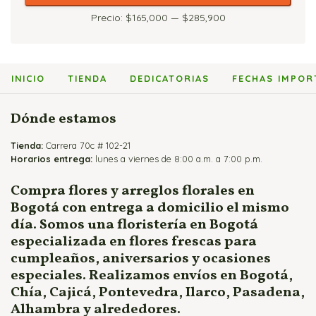
Flores Fúnebres
mínimo
máximo
Precio:
$165,000
—
$285,900
Flores para Matrimonio
Flores para Nacimientos
Ramos para Aniversario
INICIO
TIENDA
DEDICATORIAS
FECHAS IMPOR
Dónde estamos
Tienda:
Carrera 70c # 102-21
Horarios entrega:
lunes a viernes de 8:00 a.m. a 7:00 p.m.
Compra flores y arreglos florales en
Bogotá con entrega a domicilio el mismo
día. Somos una floristería en Bogotá
especializada en flores frescas para
cumpleaños, aniversarios y ocasiones
especiales. Realizamos envíos en Bogotá,
Chía, Cajicá, Pontevedra, Ilarco, Pasadena,
Alhambra y alrededores.