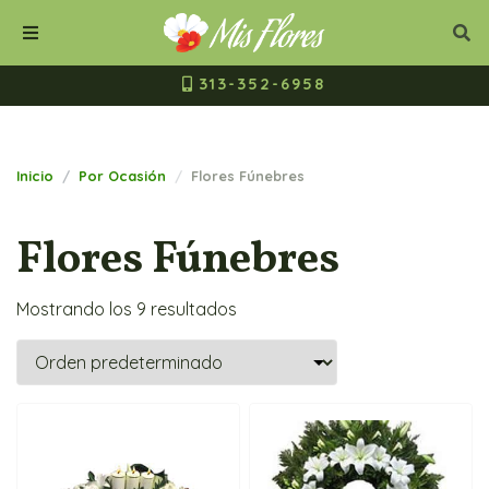
Mis Flores Bogot
Cerrar
Bus
Buscar
Menú
313-352-6958
Inicio
Por Ocasión
Flores Fúnebres
Flores Fúnebres
Mostrando los 9 resultados