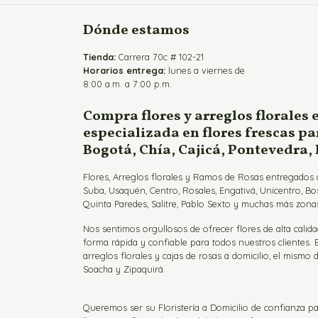
Dónde estamos
Tienda:
Carrera 70c # 102-21
Horarios entrega:
lunes a viernes de
8:00 a.m. a 7:00 p.m.
Compra flores y arreglos florales 
especializada en flores frescas p
Bogotá, Chía, Cajicá, Pontevedra,
Flores, Arreglos florales y Ramos de Rosas entregados a
Suba, Usaquén, Centro, Rosales, Engativá, Unicentro, Bo
Quinta Paredes, Salitre, Pablo Sexto y muchas más zonas
Nos sentimos orgullosos de ofrecer flores de alta calida
forma rápida y confiable para todos nuestros clientes.
arreglos florales y cajas de rosas a domicilio, el mismo d
Soacha y Zipaquirá.
Queremos ser su Floristería a Domicilio de confianza pa