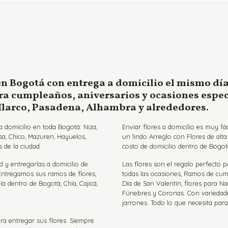
en Bogotá con entrega a domicilio el mismo día
ara cumpleaños, aniversarios y ocasiones espe
 Ilarco, Pasadena, Alhambra y alrededores.
 domicilio en toda Bogotá: Niza,
Enviar flores a domicilio es muy f
sa, Chico, Mazuren, Hayuelos,
un lindo Arreglo con Flores de alt
 de la ciudad.
costo de domicilio dentro de Bogot
d y entregarlas a domicilio de
Las flores son el regalo perfecto 
 Entregamos sus ramos de flores,
todas las ocasiones, Ramos de cumpl
ía dentro de Bogotá, Chía, Cajicá,
Día de San Valentín, flores para Na
Fúnebres y Coronas. Con variedades 
jarrones. Todo lo que necesita par
ra entregar sus flores. Siempre