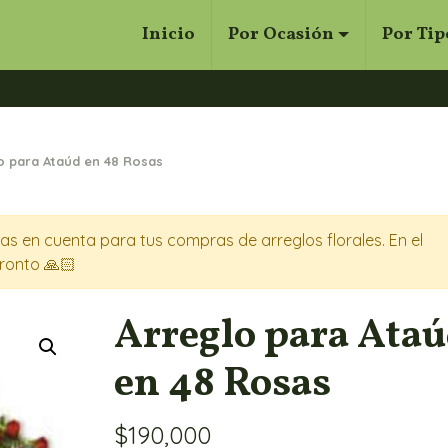
Inicio
Por Ocasión
Por Tip
Cerrar
Buscar
o para Ataúd en 48 Rosas
s en cuenta para tus compras de arreglos florales. En el
ronto 🙏🏻
Arreglo para Ata
en 48 Rosas
$
190,000