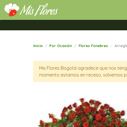
Mis Flores Bogotá.com
Inicio
Por Ocasión
Flores Fúnebres
Arregl
Mis Flores Bogotá agradece que nos tenga
momento estamos en receso, volvemos p