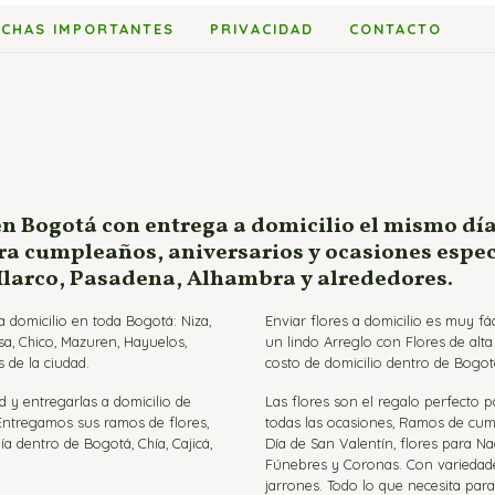
$142,000
ECHAS IMPORTANTES
PRIVACIDAD
CONTACTO
hasta
$152,000
en Bogotá con entrega a domicilio el mismo día
ara cumpleaños, aniversarios y ocasiones espe
 Ilarco, Pasadena, Alhambra y alrededores.
 domicilio en toda Bogotá: Niza,
Enviar flores a domicilio es muy f
sa, Chico, Mazuren, Hayuelos,
un lindo Arreglo con Flores de alt
 de la ciudad.
costo de domicilio dentro de Bogot
d y entregarlas a domicilio de
Las flores son el regalo perfecto 
 Entregamos sus ramos de flores,
todas las ocasiones, Ramos de cumpl
ía dentro de Bogotá, Chía, Cajicá,
Día de San Valentín, flores para Na
Fúnebres y Coronas. Con variedades 
jarrones. Todo lo que necesita par