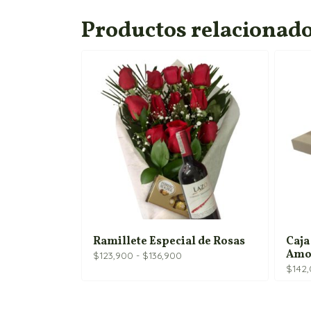
Productos relacionad
Ramillete Especial de Rosas
Caja
Amo
Rango
$
123,900
-
$
136,900
de
$
142
precios:
desde
$123,900