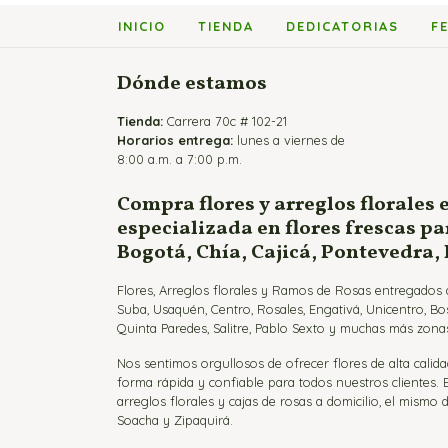
hasta
INICIO
TIENDA
DEDICATORIAS
F
$136,900
Dónde estamos
Tienda:
Carrera 70c # 102-21
Horarios entrega:
lunes a viernes de
8:00 a.m. a 7:00 p.m.
Compra flores y arreglos florales 
especializada en flores frescas p
Bogotá, Chía, Cajicá, Pontevedra,
Flores, Arreglos florales y Ramos de Rosas entregados a
Suba, Usaquén, Centro, Rosales, Engativá, Unicentro, Bo
Quinta Paredes, Salitre, Pablo Sexto y muchas más zonas
Nos sentimos orgullosos de ofrecer flores de alta calida
forma rápida y confiable para todos nuestros clientes.
arreglos florales y cajas de rosas a domicilio, el mismo d
Soacha y Zipaquirá.