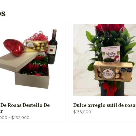
os
 De Rosas Destello De
Dulce arreglo sutíl de rosa
r
$
135,000
Rango
,000
-
$
152,000
de
precios:
desde