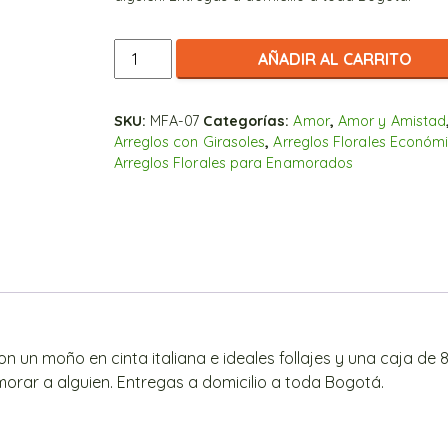
Dulce
AÑADIR AL CARRITO
Solitario
de
Girasoles
SKU:
MFA-07
Categorías:
Amor
,
Amor y Amistad
Arreglos con Girasoles
,
Arreglos Florales Económ
cantidad
Arreglos Florales para Enamorados
on un moño en cinta italiana e ideales follajes y una caja de 
orar a alguien. Entregas a domicilio a toda Bogotá.