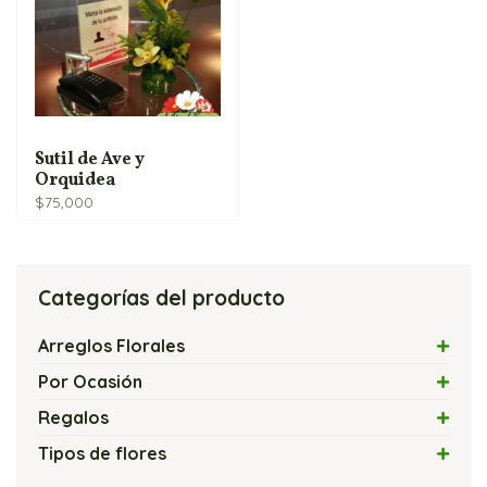
Sutil de Ave y
Orquidea
$
75,000
Categorías del producto
Arreglos Florales
Arreglos con Flores Exóticas
Por Ocasión
Arreglos Florales con Velas
Amor
Regalos
Arreglos Florales Modernos
Amor y Amistad
Flores y Chocolates
Tipos de flores
Bouquets y Ramos de Rosas
Arreglos Florales Económicos
Flores y Globos
Arreglos con Cartuchos