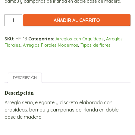
bambu y campanas de irlanda en doble base de madera.
Elegante
AÑADIR AL CARRITO
y
discreto
de
SKU:
MF-13
Categorías:
Arreglos con Orquídeas
,
Arreglos
Florales
,
Arreglos Florales Modernos
,
Tipos de flores
Orquídeas
cantidad
DESCRIPCIÓN
Descripción
Arreglo serio, elegante y discreto elaborado con
orquídeas, bambu y campanas de irlanda en doble
base de madera.