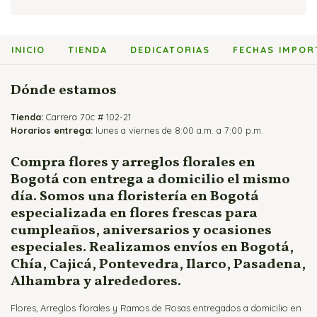
Cajas de Rosas
Arreglos Florales para Cumpleaños
Flores y Peluches
Arreglos con Girasoles
Flores y Fruteros
Arreglos Florales para Enamorados
Flores y Vinos
Arreglos con Heliconias
INICIO
TIENDA
DEDICATORIAS
FECHAS IMPOR
Jarrones y Floreros de Rosas
Arreglos Florales para Mamá
Arreglos con Lirios
Arreglos para Eventos
Arreglos con Orquídeas
Dónde estamos
Arreglos para Hombres
Arreglos con Rosas
Tienda:
Flores Fúnebres
Carrera 70c # 102-21
Horarios entrega:
lunes a viernes de 8:00 a.m. a 7:00 p.m.
Flores para Matrimonio
Flores para Nacimientos
Compra flores y arreglos florales en
Bogotá con entrega a domicilio el mismo
Ramos para Aniversario
día. Somos una floristería en Bogotá
especializada en flores frescas para
cumpleaños, aniversarios y ocasiones
especiales. Realizamos envíos en Bogotá,
Chía, Cajicá, Pontevedra, Ilarco, Pasadena,
Alhambra y alrededores.
Flores, Arreglos florales y Ramos de Rosas entregados a domicilio en