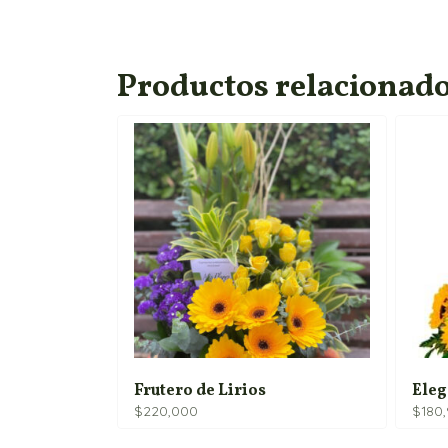
Productos relacionad
Frutero de Lirios
Eleg
$
220,000
$
180