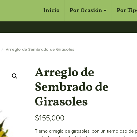
Inicio
Por Ocasión
Por Tip
Cerrar
Buscar
Arreglo de Sembrado de Girasoles
Arreglo de
Sembrado de
Girasoles
$
155,000
Tierno arreglo de girasoles, con un tierno oso de 