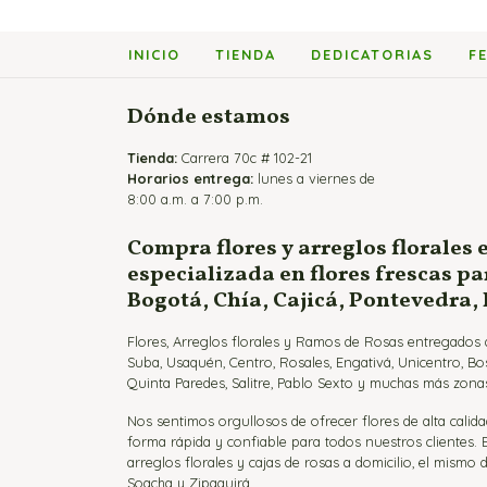
INICIO
TIENDA
DEDICATORIAS
F
Dónde estamos
Tienda:
Carrera 70c # 102-21
Horarios entrega:
lunes a viernes de
8:00 a.m. a 7:00 p.m.
Compra flores y arreglos florales 
especializada en flores frescas p
Bogotá, Chía, Cajicá, Pontevedra,
Flores, Arreglos florales y Ramos de Rosas entregados a
Suba, Usaquén, Centro, Rosales, Engativá, Unicentro, Bo
Quinta Paredes, Salitre, Pablo Sexto y muchas más zonas
Nos sentimos orgullosos de ofrecer flores de alta calida
forma rápida y confiable para todos nuestros clientes.
arreglos florales y cajas de rosas a domicilio, el mismo d
Soacha y Zipaquirá.