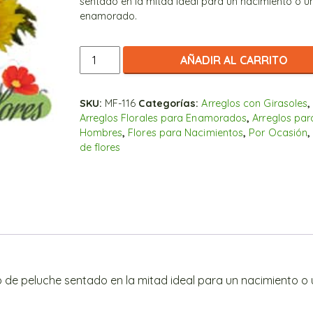
sentado en la mitad ideal para un nacimiento o u
enamorado.
Arreglo
AÑADIR AL CARRITO
de
Sembrado
de
SKU:
MF-116
Categorías:
Arreglos con Girasoles
,
Arreglos Florales para Enamorados
,
Arreglos par
Girasoles
Hombres
,
Flores para Nacimientos
,
Por Ocasión
cantidad
de flores
so de peluche sentado en la mitad ideal para un nacimiento o