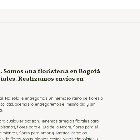
. Somos una floristería en Bogotá
ciales. Realizamos envíos en
ácil. No sólo le entregamos un hermoso ramo de flores o
a calidad, además lo entregaremos el mismo día y sin
á.
para cualquier ocasión. Tenemos arreglos florales para
eaños, flores para el Día de la Madre, flores para el
cimientos, flores para Amor y Amistad, arreglos
de flores, rosas, plantas, cestas, vinos, chocolates y