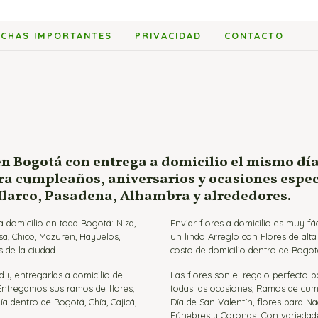
ECHAS IMPORTANTES
PRIVACIDAD
CONTACTO
en Bogotá con entrega a domicilio el mismo día
ara cumpleaños, aniversarios y ocasiones espe
 Ilarco, Pasadena, Alhambra y alrededores.
 domicilio en toda Bogotá: Niza,
Enviar flores a domicilio es muy f
sa, Chico, Mazuren, Hayuelos,
un lindo Arreglo con Flores de alt
 de la ciudad.
costo de domicilio dentro de Bogot
d y entregarlas a domicilio de
Las flores son el regalo perfecto 
 Entregamos sus ramos de flores,
todas las ocasiones, Ramos de cumpl
ía dentro de Bogotá, Chía, Cajicá,
Día de San Valentín, flores para Na
Fúnebres y Coronas. Con variedades 