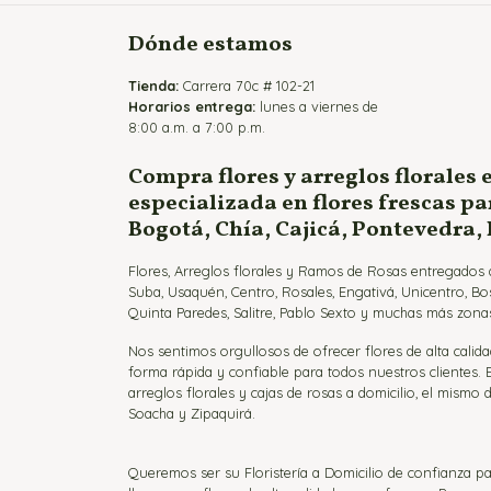
Dónde estamos
Tienda:
Carrera 70c # 102-21
Horarios entrega:
lunes a viernes de
8:00 a.m. a 7:00 p.m.
Compra flores y arreglos florales 
especializada en flores frescas p
Bogotá, Chía, Cajicá, Pontevedra,
Flores, Arreglos florales y Ramos de Rosas entregados a
Suba, Usaquén, Centro, Rosales, Engativá, Unicentro, Bo
Quinta Paredes, Salitre, Pablo Sexto y muchas más zonas
Nos sentimos orgullosos de ofrecer flores de alta calida
forma rápida y confiable para todos nuestros clientes.
arreglos florales y cajas de rosas a domicilio, el mismo d
Soacha y Zipaquirá.
Queremos ser su Floristería a Domicilio de confianza pa