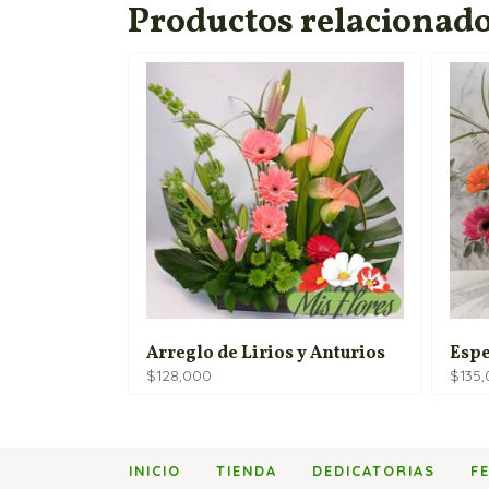
Productos relacionad
Arreglo de Lirios y Anturios
Espe
$
128,000
$
135
INICIO
TIENDA
DEDICATORIAS
F