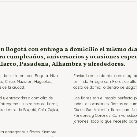
en Bogotá con entrega a domicilio el mismo día
ara cumpleaños, aniversarios y ocasiones espe
 Ilarco, Pasadena, Alhambra y alrededores.
 domicilio en toda Bogotá: Niza,
Enviar flores a domicilio es muy f
sa, Chico, Mazuren, Hayuelos,
un lindo Arreglo con Flores de alt
 de la ciudad.
costo de domicilio dentro de Bogot
d y entregarlas a domicilio de
Las flores son el regalo perfecto 
 Entregamos sus ramos de flores,
todas las ocasiones, Ramos de cumpl
ía dentro de Bogotá, Chía, Cajicá,
Día de San Valentín, flores para Na
Fúnebres y Coronas. Con variedades 
jarrones. Todo lo que necesita par
ra entregar sus flores. Siempre