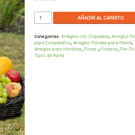
Elegante
AÑADIR AL CARRITO
Canasta
de
Frutas
Categorías:
Arreglos con Orquídeas
,
Arreglos Fl
para Cumpleaños
,
Arreglos Florales para Mamá
,
con
Arreglos para Hombres
,
Flores y Fruteros
,
Por Oc
Orquídea
Tipos de flores
cantidad