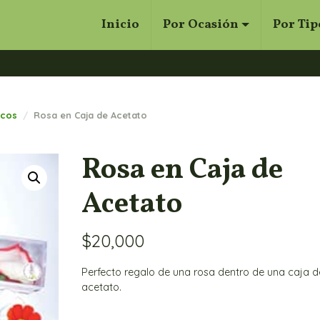
Inicio
Por Ocasión
Por Tip
Cerrar
Buscar
icos
Rosa en Caja de Acetato
Rosa en Caja de
Acetato
$
20,000
Perfecto regalo de una rosa dentro de una caja d
acetato.