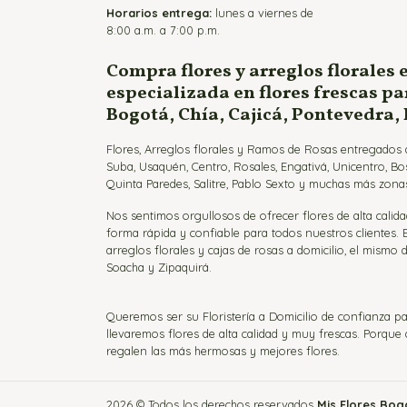
Horarios entrega:
lunes a viernes de
8:00 a.m. a 7:00 p.m.
Compra flores y arreglos florales 
especializada en flores frescas p
Bogotá, Chía, Cajicá, Pontevedra,
Flores, Arreglos florales y Ramos de Rosas entregados a
Suba, Usaquén, Centro, Rosales, Engativá, Unicentro, Bo
Quinta Paredes, Salitre, Pablo Sexto y muchas más zonas
Nos sentimos orgullosos de ofrecer flores de alta calida
forma rápida y confiable para todos nuestros clientes.
arreglos florales y cajas de rosas a domicilio, el mismo d
Soacha y Zipaquirá.
Queremos ser su Floristería a Domicilio de confianza pa
llevaremos flores de alta calidad y muy frescas. Porqu
regalen las más hermosas y mejores flores.
2026 © Todos los derechos reservados
Mis Flores Bo