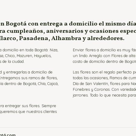
en Bogotá con entrega a domicilio el mismo día
ara cumpleaños, aniversarios y ocasiones espe
 Ilarco, Pasadena, Alhambra y alrededores.
 domicilio en toda Bogotá: Niza,
Enviar flores a domicilio es muy f
sa, Chico, Mazuren, Hayuelos,
un lindo Arreglo con Flores de alt
 de la ciudad.
costo de domicilio dentro de Bogot
d y entregarlas a domicilio de
Las flores son el regalo perfecto 
 Entregamos sus ramos de flores,
todas las ocasiones, Ramos de cumpl
ía dentro de Bogotá, Chía, Cajicá,
Día de San Valentín, flores para Na
Fúnebres y Coronas. Con variedades 
jarrones. Todo lo que necesita par
ra entregar sus flores. Siempre
e queremos que nuestros clientes
gotá.com
.