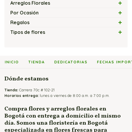
Arreglos Florales
Arreglos con Flores Exóticas
Por Ocasión
Arreglos Florales con Velas
Amor
Regalos
Arreglos Florales Modernos
Amor y Amistad
Flores y Chocolates
Tipos de flores
Bouquets y Ramos de Rosas
Arreglos Florales Económicos
Flores y Globos
Arreglos con Cartuchos
Cajas de Rosas
Arreglos Florales para Cumpleaños
Flores y Peluches
Arreglos con Girasoles
Flores y Fruteros
Arreglos Florales para Enamorados
Flores y Vinos
Arreglos con Heliconias
INICIO
TIENDA
DEDICATORIAS
FECHAS IMPOR
Jarrones y Floreros de Rosas
Arreglos Florales para Mamá
Arreglos con Lirios
Arreglos para Eventos
Arreglos con Orquídeas
Dónde estamos
Arreglos para Hombres
Arreglos con Rosas
Tienda:
Flores Fúnebres
Carrera 70c # 102-21
Horarios entrega:
lunes a viernes de 8:00 a.m. a 7:00 p.m.
Flores para Matrimonio
Flores para Nacimientos
Compra flores y arreglos florales en
Bogotá con entrega a domicilio el mismo
Ramos para Aniversario
día. Somos una floristería en Bogotá
especializada en flores frescas para