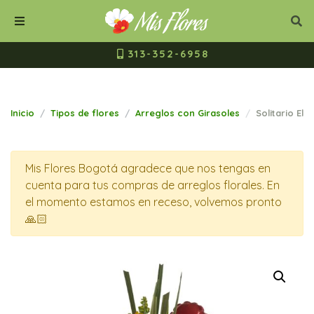
Mis Flores Bogot
Cerrar
Bus
Buscar
Menú
313-352-6958
Inicio
Tipos de flores
Arreglos con Girasoles
Solitario El
Mis Flores Bogotá agradece que nos tengas en
cuenta para tus compras de arreglos florales. En
el momento estamos en receso, volvemos pronto
🙏🏻