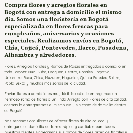
Flores para Nacimientos
Compra flores y arreglos florales en
Bogotá con entrega a domicilio el mismo
Ramos para Aniversario
día. Somos una floristería en Bogotá
especializada en flores frescas para
cumpleaños, aniversarios y ocasiones
especiales. Realizamos envíos en Bogotá,
Chía, Cajicá, Pontevedra, Ilarco, Pasadena,
Alhambra y alrededores.
Flores, Arreglos florales y Ramos de Rosas entregados a domicilio en
toda Bogotá: Niza, Suba, Usaquén, Centro, Rosales, Engativá,
Unicentro, Bosa, Chico, Mazuren, Hayuelos, Quinta Paredes, Salitre,
Pablo Sexto y muchas más zonas de la ciudad.
Enviar flores a domicilio es muy fácil. No sólo le entregamos un
hermoso ramo de flores o un lindo Arreglo con Flores de alta calidad,
además lo entregaremos el mismo día y sin costo de domicilio dentro
de Bogotá.
Nos sentimos orgullosos de ofrecer flores de alta calidad y
entregarlas a domicilio de forma rápida y confiable para todos
nuestros clientes. Entregamos sus ramos de flores, arreglos florales y