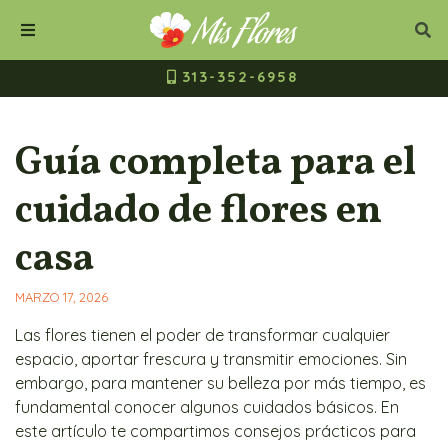
Mis Flores Bogot
Cerrar
Bus
Buscar
Menú
313-352-6958
Guía completa para el
cuidado de flores en
casa
MARZO 17, 2026
Las flores tienen el poder de transformar cualquier
espacio, aportar frescura y transmitir emociones. Sin
embargo, para mantener su belleza por más tiempo, es
fundamental conocer algunos cuidados básicos. En
este artículo te compartimos consejos prácticos para