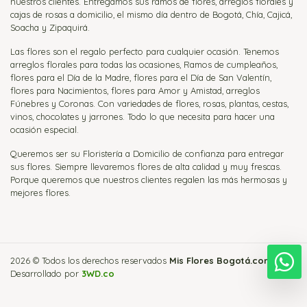
nuestros clientes. Entregamos sus ramos de flores, arreglos florales y
cajas de rosas a domicilio, el mismo día dentro de Bogotá, Chía, Cajicá,
Soacha y Zipaquirá.
Las flores son el regalo perfecto para cualquier ocasión. Tenemos
arreglos florales para todas las ocasiones, Ramos de cumpleaños,
flores para el Día de la Madre, flores para el Día de San Valentín,
flores para Nacimientos, flores para Amor y Amistad, arreglos
Fúnebres y Coronas. Con variedades de flores, rosas, plantas, cestas,
vinos, chocolates y jarrones. Todo lo que necesita para hacer una
ocasión especial.
Queremos ser su Floristería a Domicilio de confianza para entregar
sus flores. Siempre llevaremos flores de alta calidad y muy frescas.
Porque queremos que nuestros clientes regalen las más hermosas y
mejores flores.
2026 © Todos los derechos reservados
Mis Flores Bogotá.com
.
E
Desarrollado por
3WD.co