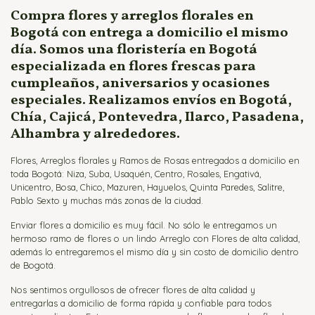
Flores para Nacimientos
Compra flores y arreglos florales en
Bogotá con entrega a domicilio el mismo
Ramos para Aniversario
día. Somos una floristería en Bogotá
especializada en flores frescas para
cumpleaños, aniversarios y ocasiones
especiales. Realizamos envíos en Bogotá,
Chía, Cajicá, Pontevedra, Ilarco, Pasadena,
Alhambra y alrededores.
Flores, Arreglos florales y Ramos de Rosas entregados a domicilio en
toda Bogotá: Niza, Suba, Usaquén, Centro, Rosales, Engativá,
Unicentro, Bosa, Chico, Mazuren, Hayuelos, Quinta Paredes, Salitre,
Pablo Sexto y muchas más zonas de la ciudad.
Enviar flores a domicilio es muy fácil. No sólo le entregamos un
hermoso ramo de flores o un lindo Arreglo con Flores de alta calidad,
además lo entregaremos el mismo día y sin costo de domicilio dentro
de Bogotá.
Nos sentimos orgullosos de ofrecer flores de alta calidad y
entregarlas a domicilio de forma rápida y confiable para todos