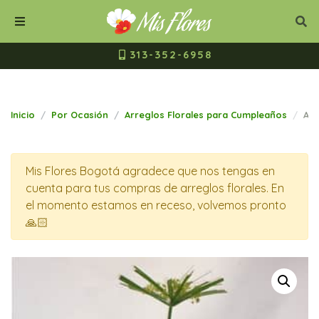
Mis Flores Bogot
Cerrar
Bus
Buscar
Menú
313-352-6958
Inicio
Por Ocasión
Arreglos Florales para Cumpleaños
Arr
Mis Flores Bogotá agradece que nos tengas en
cuenta para tus compras de arreglos florales. En
el momento estamos en receso, volvemos pronto
🙏🏻