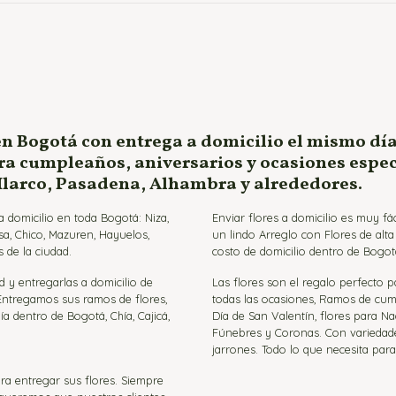
en Bogotá con entrega a domicilio el mismo día
ara cumpleaños, aniversarios y ocasiones espe
 Ilarco, Pasadena, Alhambra y alrededores.
 domicilio en toda Bogotá: Niza,
Enviar flores a domicilio es muy f
sa, Chico, Mazuren, Hayuelos,
un lindo Arreglo con Flores de alt
 de la ciudad.
costo de domicilio dentro de Bogot
d y entregarlas a domicilio de
Las flores son el regalo perfecto 
 Entregamos sus ramos de flores,
todas las ocasiones, Ramos de cumpl
ía dentro de Bogotá, Chía, Cajicá,
Día de San Valentín, flores para Na
Fúnebres y Coronas. Con variedades 
jarrones. Todo lo que necesita par
ra entregar sus flores. Siempre