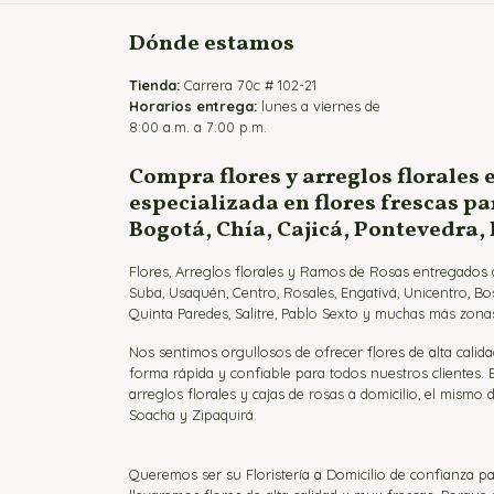
Dónde estamos
Tienda:
Carrera 70c # 102-21
Horarios entrega:
lunes a viernes de
8:00 a.m. a 7:00 p.m.
Compra flores y arreglos florales 
especializada en flores frescas p
Bogotá, Chía, Cajicá, Pontevedra,
Flores, Arreglos florales y Ramos de Rosas entregados a
Suba, Usaquén, Centro, Rosales, Engativá, Unicentro, Bo
Quinta Paredes, Salitre, Pablo Sexto y muchas más zonas
Nos sentimos orgullosos de ofrecer flores de alta calida
forma rápida y confiable para todos nuestros clientes.
arreglos florales y cajas de rosas a domicilio, el mismo d
Soacha y Zipaquirá.
Queremos ser su Floristería a Domicilio de confianza pa