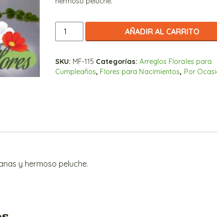
hermoso peluche.
Arreglo
AÑADIR AL CARRITO
Tierno
Nacimiento
con
SKU:
MF-115
Categorías:
Arreglos Florales para
Cumpleaños
,
Flores para Nacimientos
,
Por Ocas
gerberas.
cantidad
panas y hermoso peluche.