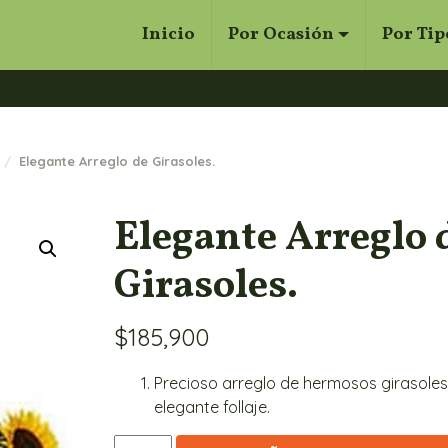
Inicio
Por Ocasión
Por Tip
Cerrar
Buscar
Elegante Arreglo de Girasoles.
Elegante Arreglo 
Girasoles.
$
185,900
Precioso arreglo de hermosos girasoles
elegante follaje.
Elegante