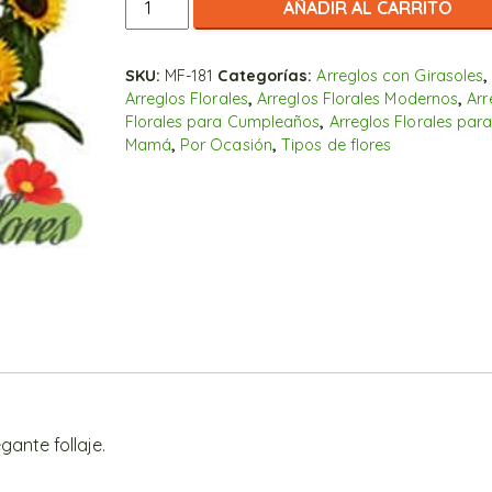
AÑADIR AL CARRITO
Arreglo
de
Girasoles.
SKU:
MF-181
Categorías:
Arreglos con Girasoles
,
Arreglos Florales
,
Arreglos Florales Modernos
,
Arr
cantidad
Florales para Cumpleaños
,
Arreglos Florales par
Mamá
,
Por Ocasión
,
Tipos de flores
gante follaje.