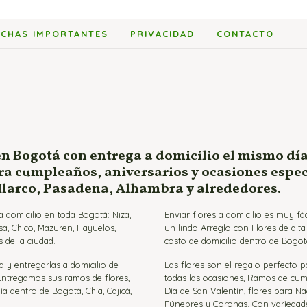
ECHAS IMPORTANTES
PRIVACIDAD
CONTACTO
en Bogotá con entrega a domicilio el mismo día
ara cumpleaños, aniversarios y ocasiones espe
 Ilarco, Pasadena, Alhambra y alrededores.
 domicilio en toda Bogotá: Niza,
Enviar flores a domicilio es muy f
sa, Chico, Mazuren, Hayuelos,
un lindo Arreglo con Flores de alt
 de la ciudad.
costo de domicilio dentro de Bogot
d y entregarlas a domicilio de
Las flores son el regalo perfecto 
 Entregamos sus ramos de flores,
todas las ocasiones, Ramos de cumpl
ía dentro de Bogotá, Chía, Cajicá,
Día de San Valentín, flores para Na
Fúnebres y Coronas. Con variedades 