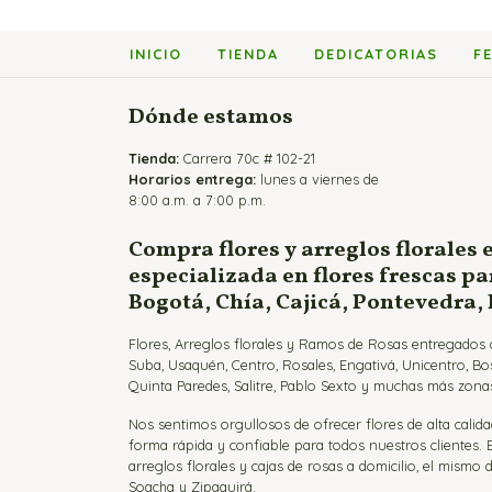
INICIO
TIENDA
DEDICATORIAS
F
Dónde estamos
Tienda:
Carrera 70c # 102-21
Horarios entrega:
lunes a viernes de
8:00 a.m. a 7:00 p.m.
Compra flores y arreglos florales 
especializada en flores frescas p
Bogotá, Chía, Cajicá, Pontevedra,
Flores, Arreglos florales y Ramos de Rosas entregados a
Suba, Usaquén, Centro, Rosales, Engativá, Unicentro, Bo
Quinta Paredes, Salitre, Pablo Sexto y muchas más zonas
Nos sentimos orgullosos de ofrecer flores de alta calida
forma rápida y confiable para todos nuestros clientes.
arreglos florales y cajas de rosas a domicilio, el mismo d
Soacha y Zipaquirá.