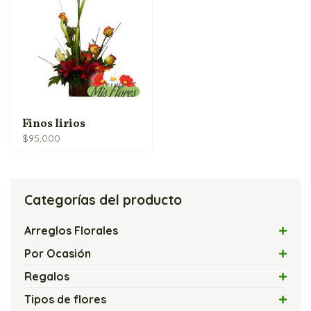
Finos lirios
$
95,000
Categorías del producto
Arreglos Florales
Arreglos con Flores Exóticas
Por Ocasión
Arreglos Florales con Velas
Amor
Regalos
Arreglos Florales Modernos
Amor y Amistad
Flores y Chocolates
Tipos de flores