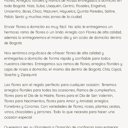
Flores, Arreglos florales y Ramos de Rosas entregados a domicilio en
toda Bogotá: Niza, Suba, Usaquén, Centro, Rosales, Engativá,
Unicentro, Bosa, Chico, Mazuren, Hayuelos, Quinta Paredes, Salitre,
Pablo Sexto y muchas más zonas de la ciudad.
Enviar flores a domicilio es muy fácil. No sólo le entregamos un
hermoso ramo de flores o un lindo Arreglo con Flores de alta calidad,
además lo entregaremos el mismo día y sin costo de domicilio dentro
de Bogotá.
Nos sentimos orgullosos de ofrecer flores de alta calidad y
entregarlas a domicilio de forma rápida y confiable para todos
nuestros clientes. Entregamos sus ramos de flores, arreglos florales y
cajas de rosas a domicilio, el mismo día dentro de Bogotá, Chía, Cajicá,
Soacha y Zipaquirá.
Las flores son el regalo perfecto para cualquier ocasión. Tenemos
arreglos florales para todas las ocasiones, Ramos de cumpleaños,
flores para el Día de la Madre, flores para el Día de San Valentín,
flores para Nacimientos, flores para Amor y Amistad, arreglos
Fúnebres y Coronas. Con variedades de flores, rosas, plantas, cestas,
vinos, chocolates y jarrones. Todo lo que necesita para hacer una
ocasión especial.
Queremos ser su Floristería a Domicilio de confianza para entregar