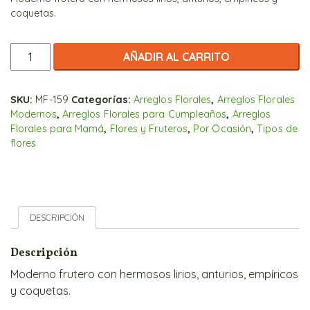
coquetas.
Gran
AÑADIR AL CARRITO
Frutero
Moderno
cantidad
SKU:
MF-159
Categorías:
Arreglos Florales
,
Arreglos Florales
Modernos
,
Arreglos Florales para Cumpleaños
,
Arreglos
Florales para Mamá
,
Flores y Fruteros
,
Por Ocasión
,
Tipos de
flores
DESCRIPCIÓN
Descripción
Moderno frutero con hermosos lirios, anturios, empíricos
y coquetas.