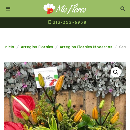
Mis Flores Bogot
Cerrar
Bus
Buscar
Menú
313-352-6958
Inicio
Arreglos Florales
Arreglos Florales Modernos
Gran 