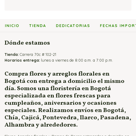
Bouquets y Ramos de Rosas
Arreglos Florales Económicos
Flores y Globos
Arreglos con Cartuchos
Cajas de Rosas
Arreglos Florales para Cumpleaños
Flores y Peluches
Arreglos con Girasoles
Flores y Fruteros
Arreglos Florales para Enamorados
Flores y Vinos
Arreglos con Heliconias
INICIO
TIENDA
DEDICATORIAS
FECHAS IMPOR
Jarrones y Floreros de Rosas
Arreglos Florales para Mamá
Arreglos con Lirios
Arreglos para Eventos
Arreglos con Orquídeas
Dónde estamos
Arreglos para Hombres
Arreglos con Rosas
Tienda:
Flores Fúnebres
Carrera 70c # 102-21
Horarios entrega:
lunes a viernes de 8:00 a.m. a 7:00 p.m.
Flores para Matrimonio
Flores para Nacimientos
Compra flores y arreglos florales en
Bogotá con entrega a domicilio el mismo
Ramos para Aniversario
día. Somos una floristería en Bogotá
especializada en flores frescas para
cumpleaños, aniversarios y ocasiones
especiales. Realizamos envíos en Bogotá,
Chía, Cajicá, Pontevedra, Ilarco, Pasadena,
Alhambra y alrededores.