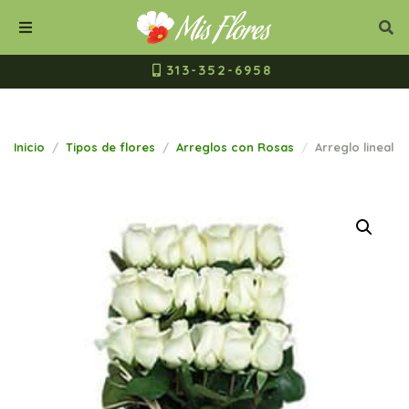
Mis Flores Bogot
Cerrar
Bus
Buscar
Menú
313-352-6958
Inicio
Tipos de flores
Arreglos con Rosas
Arreglo lineal 