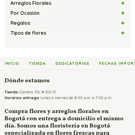
Arreglos Florales
Arreglos con Flores Exóticas
Por Ocasión
Arreglos Florales con Velas
Amor
Regalos
Arreglos Florales Modernos
Amor y Amistad
Flores y Chocolates
Tipos de flores
Bouquets y Ramos de Rosas
Arreglos Florales Económicos
Flores y Globos
Arreglos con Cartuchos
Cajas de Rosas
Arreglos Florales para Cumpleaños
Flores y Peluches
Arreglos con Girasoles
Flores y Fruteros
Arreglos Florales para Enamorados
Flores y Vinos
Arreglos con Heliconias
INICIO
TIENDA
DEDICATORIAS
FECHAS IMPOR
Jarrones y Floreros de Rosas
Arreglos Florales para Mamá
Arreglos con Lirios
Arreglos para Eventos
Arreglos con Orquídeas
Dónde estamos
Arreglos para Hombres
Arreglos con Rosas
Tienda:
Flores Fúnebres
Carrera 70c # 102-21
Horarios entrega:
lunes a viernes de 8:00 a.m. a 7:00 p.m.
Flores para Matrimonio
Flores para Nacimientos
Compra flores y arreglos florales en
Bogotá con entrega a domicilio el mismo
Ramos para Aniversario
día. Somos una floristería en Bogotá
especializada en flores frescas para