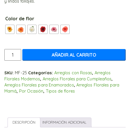
y lindos follajes.
Color de flor
Arreglo
AÑADIR AL CARRITO
lineal
de
Rosas
SKU:
MF-25
Categorías:
Arreglos con Rosas
,
Arreglos
Florales Modernos
,
Arreglos Florales para Cumpleaños
,
y
Arreglos Florales para Enamorados
,
Arreglos Florales para
Margaritas
Mamá
,
Por Ocasión
,
Tipos de flores
cantidad
DESCRIPCIÓN
INFORMACIÓN ADICIONAL