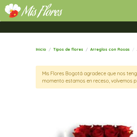
Mis Flores Bogotá.com
Inicio
Tipos de flores
Arreglos con Rosas
Mis Flores Bogotá agradece que nos tenga
momento estamos en receso, volvemos p