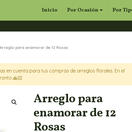
Inicio
Por Ocasión
Por Tip
Cerrar
Buscar
Arreglo para enamorar de 12 Rosas
s en cuenta para tus compras de arreglos florales. En el
ronto 🙏🏻
Arreglo para
enamorar de 12
Rosas