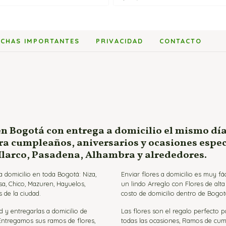
ECHAS IMPORTANTES
PRIVACIDAD
CONTACTO
en Bogotá con entrega a domicilio el mismo día
ara cumpleaños, aniversarios y ocasiones espe
 Ilarco, Pasadena, Alhambra y alrededores.
 domicilio en toda Bogotá: Niza,
Enviar flores a domicilio es muy f
sa, Chico, Mazuren, Hayuelos,
un lindo Arreglo con Flores de alt
 de la ciudad.
costo de domicilio dentro de Bogot
d y entregarlas a domicilio de
Las flores son el regalo perfecto 
 Entregamos sus ramos de flores,
todas las ocasiones, Ramos de cumpl