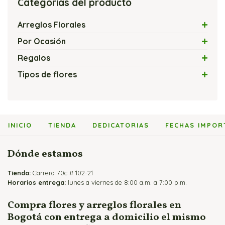
Categorías del producto
Arreglos Florales
Arreglos con Flores Exóticas
Por Ocasión
Arreglos Florales con Velas
Amor
Regalos
Arreglos Florales Modernos
Amor y Amistad
Flores y Chocolates
Tipos de flores
Bouquets y Ramos de Rosas
Arreglos Florales Económicos
Flores y Globos
Arreglos con Cartuchos
Cajas de Rosas
Arreglos Florales para Cumpleaños
Flores y Peluches
Arreglos con Girasoles
Flores y Fruteros
Arreglos Florales para Enamorados
Flores y Vinos
Arreglos con Heliconias
INICIO
TIENDA
DEDICATORIAS
FECHAS IMPOR
Jarrones y Floreros de Rosas
Arreglos Florales para Mamá
Arreglos con Lirios
Arreglos para Eventos
Arreglos con Orquídeas
Dónde estamos
Arreglos para Hombres
Arreglos con Rosas
Tienda:
Flores Fúnebres
Carrera 70c # 102-21
Horarios entrega:
lunes a viernes de 8:00 a.m. a 7:00 p.m.
Flores para Matrimonio
Flores para Nacimientos
Compra flores y arreglos florales en
Bogotá con entrega a domicilio el mismo
Ramos para Aniversario