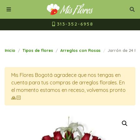
Mis Flores Bogot
Cerrar
Bus
Buscar
Menú
313-352-6958
Inicio
Tipos de flores
Arreglos con Rosas
Jarrón de 24 Ro
Mis Flores Bogotá agradece que nos tengas en
cuenta para tus compras de arreglos florales. En
el momento estamos en receso, volvemos pronto
🙏🏻