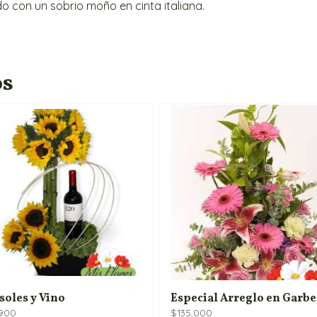
o con un sobrio moño en cinta italiana.
os
soles y Vino
Especial Arreglo en Garbe
,900
$
135,000