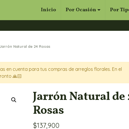
Inicio
Por Ocasión
Por Tip
Cerrar
Buscar
Jarrón Natural de 24 Rosas
s en cuenta para tus compras de arreglos florales. En el
ronto 🙏🏻
Jarrón Natural de
Rosas
$
137,900