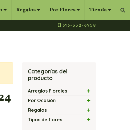
o
Regalos
Por Flores
Tienda
Bus
313-352-6958
Categorías del
producto
Arreglos Florales
 24
Arreglos con Flores Exóticas
Por Ocasión
Arreglos Florales con Velas
Amor
Regalos
Arreglos Florales Modernos
Amor y Amistad
Flores y Chocolates
Tipos de flores
Bouquets y Ramos de Rosas
Arreglos Florales Económicos
Flores y Globos
Arreglos con Cartuchos