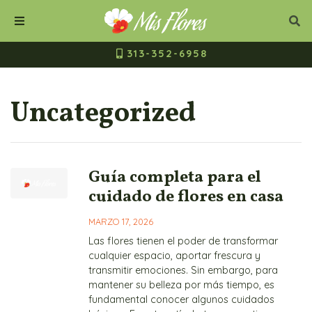
Mis Flores Bogot
Cerrar
Bus
Buscar
Menú
313-352-6958
Uncategorized
Guía completa para el
cuidado de flores en casa
MARZO 17, 2026
Las flores tienen el poder de transformar
cualquier espacio, aportar frescura y
transmitir emociones. Sin embargo, para
mantener su belleza por más tiempo, es
fundamental conocer algunos cuidados