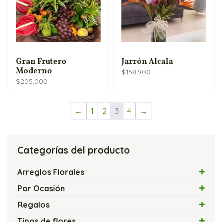
Gran Frutero
Jarrón Alcala
Moderno
$
158,900
$
205,000
←
1
2
3
4
→
Categorías del producto
Arreglos Florales
Arreglos con Flores Exóticas
Por Ocasión
Arreglos Florales con Velas
Amor
Regalos
Arreglos Florales Modernos
Amor y Amistad
Flores y Chocolates
Tipos de flores