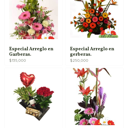
Especial Arreglo en
Especial Arreglo en
Garberas.
gerberas.
$
135,000
$
250,000