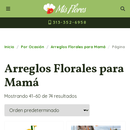
Mis Flores Bogot
Cerrar
Bus
Buscar
Menú
313-352-6958
Inicio
Por Ocasión
Arreglos Florales para Mamá
Página 3
Arreglos Florales para
Mamá
Mostrando 41–60 de 74 resultados