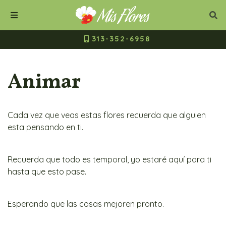
Mis Flores Bogot
Cerrar
Bus
Buscar
Menú
313-352-6958
Animar
Cada vez que veas estas flores recuerda que alguien
esta pensando en ti.
Recuerda que todo es temporal, yo estaré aquí para ti
hasta que esto pase.
Esperando que las cosas mejoren pronto.