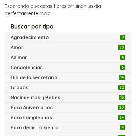
Esperando que estas flores arruinen un día
perfectamente malo.
Buscar por tipo
Agradecimiento
9
Amor
79
Animar
4
Condolencias
6
Día de la secretaria
14
Grados
22
Nacimientos y Bebes
15
Para Aniversarios
20
Para Cumpleaños
64
Para decir Lo siento
4