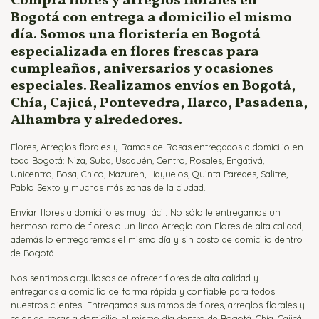
Compra flores y arreglos florales en
Bogotá con entrega a domicilio el mismo
día. Somos una floristería en Bogotá
especializada en flores frescas para
cumpleaños, aniversarios y ocasiones
especiales. Realizamos envíos en Bogotá,
Chía, Cajicá, Pontevedra, Ilarco, Pasadena,
Alhambra y alrededores.
Flores, Arreglos florales y Ramos de Rosas entregados a domicilio en
toda Bogotá: Niza, Suba, Usaquén, Centro, Rosales, Engativá,
Unicentro, Bosa, Chico, Mazuren, Hayuelos, Quinta Paredes, Salitre,
Pablo Sexto y muchas más zonas de la ciudad.
Enviar flores a domicilio es muy fácil. No sólo le entregamos un
hermoso ramo de flores o un lindo Arreglo con Flores de alta calidad,
además lo entregaremos el mismo día y sin costo de domicilio dentro
de Bogotá.
Nos sentimos orgullosos de ofrecer flores de alta calidad y
entregarlas a domicilio de forma rápida y confiable para todos
nuestros clientes. Entregamos sus ramos de flores, arreglos florales y
cajas de rosas a domicilio, el mismo día dentro de Bogotá, Chía, Cajicá,