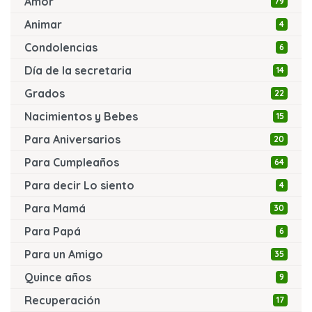
Amor
79
Animar
4
Condolencias
6
Día de la secretaria
14
Grados
22
Nacimientos y Bebes
15
Para Aniversarios
20
Para Cumpleaños
64
Para decir Lo siento
4
Para Mamá
30
Para Papá
6
Para un Amigo
35
Quince años
9
Recuperación
17