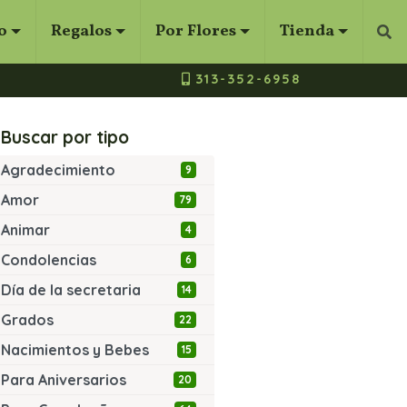
o
Regalos
Por Flores
Tienda
Bus
313-352-6958
Buscar por tipo
Agradecimiento
9
Amor
79
Animar
4
Condolencias
6
Día de la secretaria
14
Grados
22
Nacimientos y Bebes
15
Para Aniversarios
20