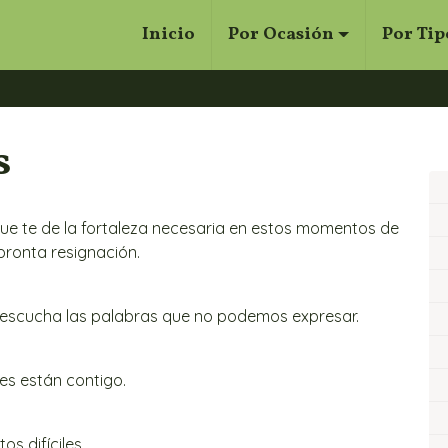
Inicio
Por Ocasión
Por Tip
Cerrar
Buscar
s
que te de la fortaleza necesaria en estos momentos de
 pronta resignación.
y escucha las palabras que no podemos expresar.
es están contigo.
s difíciles.