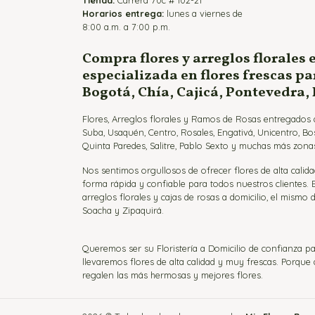
Tienda:
Carrera 70c # 102-21
Horarios entrega:
lunes a viernes de
8:00 a.m. a 7:00 p.m.
Compra flores y arreglos florales 
especializada en flores frescas p
Bogotá, Chía, Cajicá, Pontevedra,
Flores, Arreglos florales y Ramos de Rosas entregados a
Suba, Usaquén, Centro, Rosales, Engativá, Unicentro, Bo
Quinta Paredes, Salitre, Pablo Sexto y muchas más zonas
Nos sentimos orgullosos de ofrecer flores de alta calida
forma rápida y confiable para todos nuestros clientes.
arreglos florales y cajas de rosas a domicilio, el mismo d
Soacha y Zipaquirá.
Queremos ser su Floristería a Domicilio de confianza pa
llevaremos flores de alta calidad y muy frescas. Porqu
regalen las más hermosas y mejores flores.