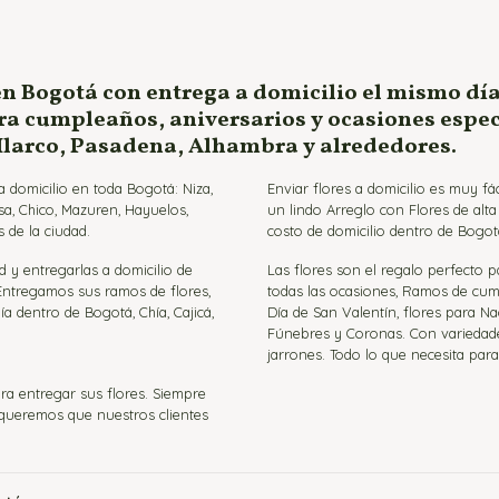
en Bogotá con entrega a domicilio el mismo día
ara cumpleaños, aniversarios y ocasiones espe
 Ilarco, Pasadena, Alhambra y alrededores.
 domicilio en toda Bogotá: Niza,
Enviar flores a domicilio es muy f
sa, Chico, Mazuren, Hayuelos,
un lindo Arreglo con Flores de alt
 de la ciudad.
costo de domicilio dentro de Bogot
d y entregarlas a domicilio de
Las flores son el regalo perfecto 
 Entregamos sus ramos de flores,
todas las ocasiones, Ramos de cumpl
ía dentro de Bogotá, Chía, Cajicá,
Día de San Valentín, flores para Na
Fúnebres y Coronas. Con variedades 
jarrones. Todo lo que necesita par
ra entregar sus flores. Siempre
e queremos que nuestros clientes