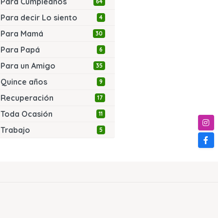
Para Cumpleaños
64
Para decir Lo siento
4
Para Mamá
30
Para Papá
6
Para un Amigo
35
Quince años
9
Recuperación
17
Toda Ocasión
11
Trabajo
5